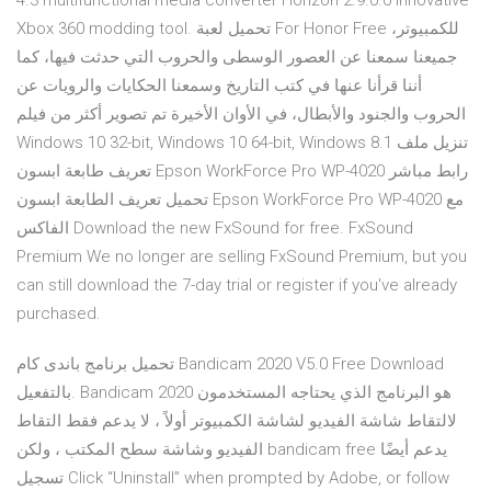
4.3 multifunctional media converter Horizon 2.9.0.0 Innovative
Xbox 360 modding tool. تحميل لعبة For Honor Free للكمبيوتر،
جميعنا سمعنا عن العصور الوسطى والحروب التي حدثت فيها، كما
أننا قرأنا عنها في كتب التاريخ وسمعنا الحكايات والرويات عن
الحروب والجنود والأبطال، في الأوان الأخيرة تم تصوير أكثر من فيلم
Windows 10 32-bit, Windows 10 64-bit, Windows 8.1 تنزيل ملف
تعريف طابعة ابسون Epson WorkForce Pro WP-4020 رابط مباشر
تحميل تعريف الطابعة ابسون Epson WorkForce Pro WP-4020 مع
الفاكس Download the new FxSound for free. FxSound
Premium We no longer are selling FxSound Premium, but you
can still download the 7-day trial or register if you've already
purchased.
تحميل برنامج باندى كام Bandicam 2020 V5.0 Free Download
بالتفعيل. Bandicam 2020 هو البرنامج الذي يحتاجه المستخدمون
لالتقاط شاشة الفيديو لشاشة الكمبيوتر أولاً ، لا يدعم فقط التقاط
الفيديو وشاشة سطح المكتب ، ولكن bandicam free يدعم أيضًا
تسجيل Click “Uninstall” when prompted by Adobe, or follow