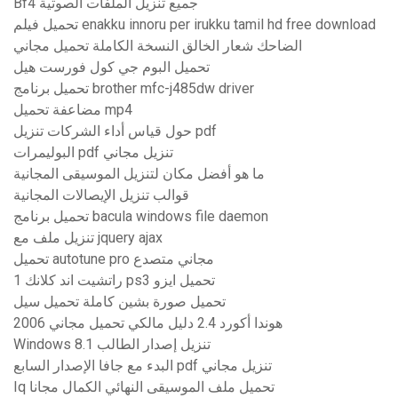
Bf4 جميع تنزيل الملفات الصوتية
تحميل فيلم enakku innoru per irukku tamil hd free download
الضاحك شعار الخالق النسخة الكاملة تحميل مجاني
تحميل البوم جي كول فورست هيل
تحميل برنامج brother mfc-j485dw driver
مضاعفة تحميل mp4
حول قياس أداء الشركات تنزيل pdf
البوليمرات pdf تنزيل مجاني
ما هو أفضل مكان لتنزيل الموسيقى المجانية
قوالب تنزيل الإيصالات المجانية
تحميل برنامج bacula windows file daemon
تنزيل ملف مع jquery ajax
تحميل autotune pro مجاني متصدع
راتشيت اند كلانك 1 ps3 تحميل ايزو
تحميل صورة بشين كاملة تحميل سيل
2006 هوندا أكورد 2.4 دليل مالكي تحميل مجاني
Windows 8.1 تنزيل إصدار الطالب
البدء مع جافا الإصدار السابع pdf تنزيل مجاني
Iq تحميل ملف الموسيقى النهائي الكمال مجانا