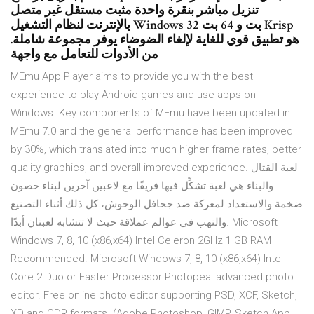
تنزيل مباشر بنقرة واحدة مثبت مستقل غير متصل
بالإنترنت لنظام التشغيل Windows 32 بت و 64 بت Krisp
.هو تطبيق قوي للغاية لإلغاء الضوضاء يوفر مجموعة شاملة
من الأدوات للتعامل مع واجهة
MEmu App Player aims to provide you with the best
experience to play Android games and use apps on
Windows. Key components of MEmu have been updated in
MEmu 7.0 and the general performance has been improved
by 30%, which translated into much higher frame rates, better
quality graphics, and overall improved experience. لعبة القتال
والبناء هي لعبة تشكِّل فيها فريقًا مع لاعبين آخرين لبناء حصون
ضخمة والاستعداد لمعركة ضد جحافل الوحوش، كل ذلك أثناء التصنيع
والنهب في عوالم عملاقة حيث لا تتشابه لعبتان أبدًا. Microsoft
Windows 7, 8, 10 (x86,x64) Intel Celeron 2GHz 1 GB RAM
Recommended. Microsoft Windows 7, 8, 10 (x86,x64) Intel
Core 2 Duo or Faster Processor Photopea: advanced photo
editor. Free online photo editor supporting PSD, XCF, Sketch,
XD and CDR formats. (Adobe Photoshop, GIMP, Sketch App,