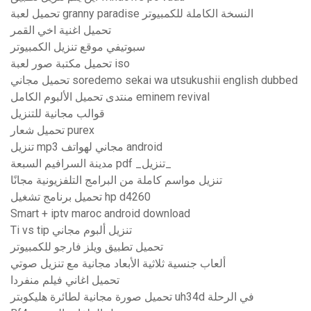
تحميل لعبة granny paradise النسخة الكاملة للكمبيوتر
تحميل اغنية اخي القمر
سبوتيفي موقع تنزيل الكمبيوتر
تحميل مكتبة صور لعبة iso
تحميل مجاني soredemo sekai wa utsukushii english dubbed
منتدى تحميل الألبوم الكامل eminem revival
قوالب مجانية للتنزيل
تحميل شعار purex
تنزيل mp3 مجاني لهواتف android
مدينة السرافيم السبعة pdf _تنزيل_
تنزيل مواسم كاملة من البرامج التلفزيونية مجانًا
تحميل برنامج تشغيل hp d4260
Smart + iptv maroc android download
Ti vs tip تنزيل ألبوم مجاني
تحميل تطبيق ويلز فارجو للكمبيوتر
ألعاب جنسية ثلاثية الأبعاد مجانية مع تنزيل صوتي
تحميل اغاني فيلم منفردا
تحميل صورة مجانية لطائرة هليكوبتر uh34d في الرحلة