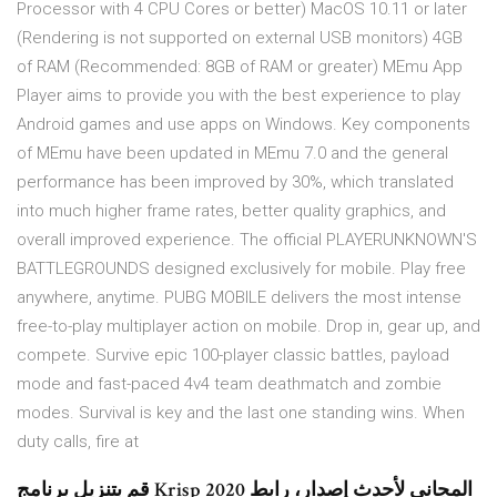
Processor with 4 CPU Cores or better) MacOS 10.11 or later
(Rendering is not supported on external USB monitors) 4GB
of RAM (Recommended: 8GB of RAM or greater) MEmu App
Player aims to provide you with the best experience to play
Android games and use apps on Windows. Key components
of MEmu have been updated in MEmu 7.0 and the general
performance has been improved by 30%, which translated
into much higher frame rates, better quality graphics, and
overall improved experience. The official PLAYERUNKNOWN'S
BATTLEGROUNDS designed exclusively for mobile. Play free
anywhere, anytime. PUBG MOBILE delivers the most intense
free-to-play multiplayer action on mobile. Drop in, gear up, and
compete. Survive epic 100-player classic battles, payload
mode and fast-paced 4v4 team deathmatch and zombie
modes. Survival is key and the last one standing wins. When
duty calls, fire at
قم بتنزيل برنامج Krisp 2020 المجاني لأحدث إصدار، رابط