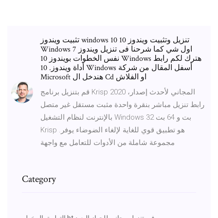
تثبيت ويندوز windows 10 تنزيل وتثبيت ويندوز 10
Windows اول شي كما شرحنا فى تنزيل ويندوز 7
نفس الخطوات بويندوز 10 Windows هترك لكم رابط
أداة ويندوز. 10 Windows أسفل المقال من شركة
Microsoft هندخل ال Cd او الفلاش
قم بتنزيل برنامج Krisp 2020 المجاني لأحدث إصدار،
رابط تنزيل مباشر بنقرة واحدة مثبت مستقل غير متصل
بالإنترنت لنظام التشغيل Windows 32 بت و 64 بت
Krisp .هو تطبيق قوي للغاية لإلغاء الضوضاء يوفر
مجموعة شاملة من الأدوات للتعامل مع واجهة
Category
التطبيق المخطر bt في تنزيل مجاني للجهاز البعيد