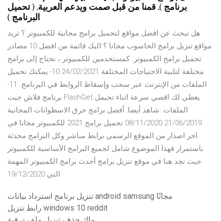
برنامج ). قمنا من قبل صمت ويدعم العربية. ( تحميل
البرنامج )
هل تبحث عن افضل مواقع لتحميل برامج مجانية للكمبيوتر ؟ تريد
مواقع تنزيل برامج الحاسوب مجانا ؟ اليك قائمة من افضل 10 مصادر
تحميل برامج الكمبيوتر. كمستخدمين للكمبيوتر ، نحتاج إلى برامج
مختلفة لتلبية الاحتياجات المختلفة 24/02/2021 10- يمكنك تحميل
الملفات من الإنترنت عبر سحب وإسقاط الروابط في البرنامج. 11-
برنامج فلاش جيت FlashGet يعطي لك اقصي سرعة اثناء تحيمل
الملفات. شاهد أيضا: أفضل برامج حرق الاسطوانات المجانية
21/06/2019 08/11/2020 تحميل برامج 2021 للكمبيوتر مجانا في
اخر اصدار من الموقع الرسمي برابط مباشر وكل البرامج محدثة
باستمرار فهذا الموضوع شامل لجميع البرامج الأساسية للكمبيوتر
حيث تجد هنا في موقع تنزيل برامج أحدث برامج الكمبيوتر المهمة
التي 19/12/2020
تنزيل برنامج استرداد بيانات android samsung مجانًا
رابط تنزيل windows 10 reddit
ماك حذف تنزيل ملف ترقية