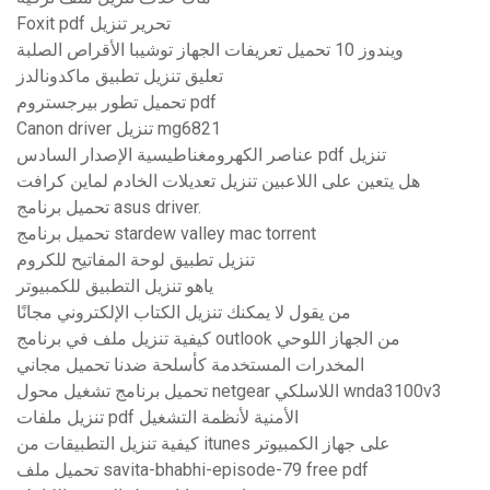
Foxit pdf تحرير تنزيل
ويندوز 10 تحميل تعريفات الجهاز توشيبا الأقراص الصلبة
تعليق تنزيل تطبيق ماكدونالدز
تحميل تطور بيرجستروم pdf
Canon driver تنزيل mg6821
عناصر الكهرومغناطيسية الإصدار السادس pdf تنزيل
هل يتعين على اللاعبين تنزيل تعديلات الخادم لماين كرافت
تحميل برنامج asus driver.
تحميل برنامج stardew valley mac torrent
تنزيل تطبيق لوحة المفاتيح للكروم
ياهو تنزيل التطبيق للكمبيوتر
من يقول لا يمكنك تنزيل الكتاب الإلكتروني مجانًا
كيفية تنزيل ملف في برنامج outlook من الجهاز اللوحي
المخدرات المستخدمة كأسلحة ضدنا تحميل مجاني
تحميل برنامج تشغيل محول netgear اللاسلكي wnda3100v3
تنزيل ملفات pdf الأمنية لأنظمة التشغيل
كيفية تنزيل التطبيقات من itunes على جهاز الكمبيوتر
تحميل ملف savita-bhabhi-episode-79 free pdf