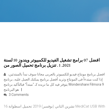
افضل 07 برامج تشغيل الفيديو للكمبيوتر ويندوز 10 لسنة
2021. 1 . تنزيل برنامج تحميل الصور من
افضل برنامج مونتاج فيديو للكمبيوتر بالعربى مجانا سوف نبدأ بالمبتدئين،
إذا كنت مبتدءاً فى المونتاج وتريد أفضل برنامج يمكنك العمل عليه، برنامج
يتوفر فيه كل ما تريده كـ "مبتدأ" فبالتأكيد برنامج Wondershare Filmora 9
هو البرنامج
3 Comments
16 تشرين الثاني (نوفمبر) 2019 تحميل اسطوانة MediCat USB With