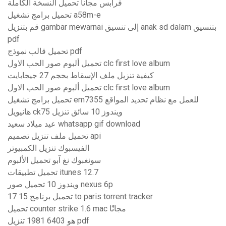
فرابس مجانا تحميل النسخة الكاملة
تحميل برامج تشغيل a58m-e
قم بتنزيل gambar mewarnai إلى تنسيق anak sd dalam بتنسيق
pdf
تحميل قالب نموذج pdf
تحميل ألبوم صور الحب الاول clc first love album
كيفية تنزيل ملف الإسقاط بحجم 27 جيجابايت
تحميل ألبوم صور الحب الاول clc first love album
تحميل برامج تشغيل em7355 للعمل مع نظام تحديد المواقع
هانيويل ck75 ويندوز 10 سائق تنزيل
عيد ميلاد سعيد whatsapp gif download
تحميل ملف تنزيل تصميم api
الفيسبوك تنزيل الكمبيوتر
سونغبوك نغ آبو تحميل الألبوم
تحميل تطبيقات itunes 12.7
ويندوز 10 تحميل صور nexus 6p
تحميل برنامج 15 17 to paris torrent tracker
تحميل counter strike 1.6 mac مجانًا
هو 6403 1981 تنزيل pdf