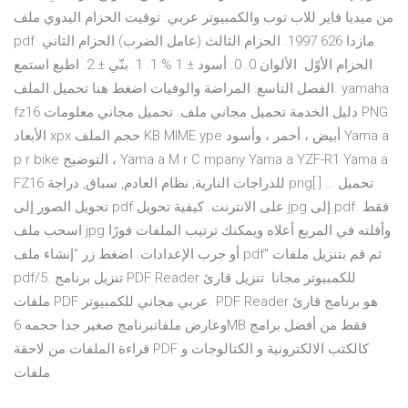
من ميديا فاير للاب توب والكمبيوتر عربي. توقيت الحزام اليدوي ملف
pdf مازدا 626 1997. الحزام الثالث (عامل الضرب) الحزام الثاني.
الحزام الأوّل. الألوان 0. 0. أسود ± 1 % 1. 1. بنّي ± 2. اطبع استمع
الفصل التاسع: المراضة والوفيات اضغط هنا تحميل الملف. yamaha
fz16 دليل الخدمة تحميل مجاني ملف. تحميل مجاني معلومات PNG
الأبعاد xpx حجم الملف KB MIME ype أبيض ، أحمر ، وأسود Yama a
p r bike التوضيح ، Yama a M r C mpany Yama a YZF-R1 Yama a
FZ16 للدراجات النارية, نظام العادم, سباق, دراجة png[ ] تحميل …
تحويل الصور إلى pdf على الانترنت. كيفية تحويل jpg إلى pdf. فقط
اسحب ملف jpg وأفلته في المربع أعلاه ويمكنك ترتيب الملفات فورًا
أو جرب الإعدادات. اضغط زر "إنشاء ملف pdf" ثم قم بتنزيل ملفات
pdf/5. تنزيل برنامج PDF Reader للكمبيوتر مجانا. تنزيل قارئ
ملفات PDF عربي مجاني للكمبيوتر. PDF Reader هو برنامج قارئ
وعارض ملفاتبرنامج صغير جدا حجمه 6MB فقط من أفضل برامج
قراءة الملفات من لاحقة PDF كالكتب الالكترونية و الكتالوجات و
ملفات