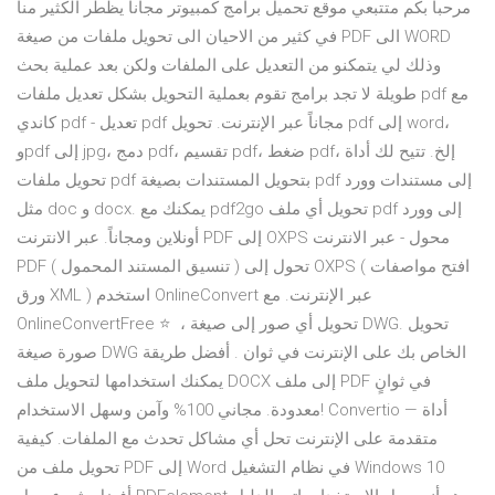
مرحبا بكم متتبعي موقع تحميل برامج كمبيوتر مجانا يظطر الكثير منا
في كثير من الاحيان الى تحويل ملفات من صيغة PDF الى WORD
وذلك لي يتمكنو من التعديل على الملفات ولكن بعد عملية بحث
طويلة لا تجد برامج تقوم بعملية التحويل بشكل تعديل ملفات pdf مع
كاندي pdf - تعديل pdf مجاناً عبر الإنترنت. تحويل pdf إلى word،
وpdf إلى jpg، دمج pdf، تقسيم pdf، ضغط pdf، إلخ. تتيح لك أداة
تحويل ملفات pdf بتحويل المستندات بصيغة pdf إلى مستندات وورد
مثل doc و docx. يمكنك مع pdf2go تحويل أي ملف pdf إلى وورد
أونلاين ومجاناً. عبر الانترنت PDF إلى OXPS محول - عبر الانترنت
PDF ( تنسيق المستند المحمول ) تحول إلى OXPS ( افتح مواصفات
ورق XML ) استخدم OnlineConvert عبر الإنترنت. مع
OnlineConvertFree ⭐ ️ ، تحويل أي صور إلى صيغة DWG. تحويل
صورة صيغة DWG الخاص بك على الإنترنت في ثوان ️. أفضل طريقة
يمكنك استخدامها لتحويل ملف DOCX إلى ملف PDF في ثوانٍ
معدودة. مجاني 100% وآمن وسهل الاستخدام! Convertio — أداة
متقدمة على الإنترنت تحل أي مشاكل تحدث مع الملفات. كيفية
تحويل ملف من PDF إلى Word في نظام التشغيل Windows 10