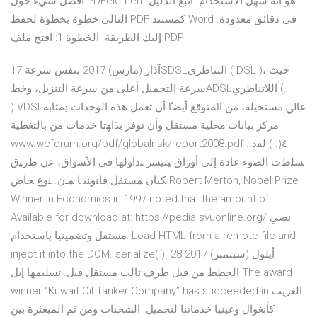
أفضل شيء حول PDFelement هو أنه سهل الاستخدام. اتبع الدليل
التالي خطوة بخطوة لحفظ PDF كمستند Word في دقائق معدودة.
إليك الطريقة. الخطوة 1: افتح ملف PDF
17 آذار (مارس) 2017 ﺑﻨﻔﺲ ﺳﺮﻋﺔSDSLﺍﻟﺘﻨﺎﻇﺮﻱ ( DSL )، ﺣﻴﺚ
ﺳﺮﻋﺔ ﺍﻟﺘﺤﻤﻴﻞ ﺃﻋﻠﻰ ﻣﻦ ﺳﺮﻋﺔ ﺍﻟﺘﻨﺰﻳﻞ، ﻭﺧﻂADSLﺍﻟﻼﺗﻨﺎﻇﺮﻱ (.
).VDSLﻋﺎﱄ ﻣﺴﺘﺤﻴﻠﺔ، ﻣﻦ ﺍﳌﺘﻮﻗﻊ ﺃﻳﻀﴼ ﺃﻥ ﺗﻌﻤﻞ ﻫﺬﻩ ﺍﻟﻮﺣﺪﺍﺕ ﲟﺜﺎﺑﺔ
ﻣﺮﻛﺰ ﺑﻴﺎﻧﺎﺕ ﳏﻠﻴﺔ ﻣﺴﺘﻘﻞ ﻭﺃﻥ ﺗﻮﻓﺮ ﺑﺬﺍﻬﺗﺎ ﺧﺪﻣﺎﺕ ﻣﻦ ﺑﺎﻟﺘﻐﻄﻴﺔ
www.weforum.org/pdf/globalrisk/report2008.pdf . ٤(. ) ﻟﻘﺩ
ﺴﻠﻁﺕ ﺍﻟﻀﻭﺀ ﻋﺎﺩﺓ ﺇﻟﻰ ﺃﻭﺭﺍﻕ ﻴﺘﻴﺴﺭ ﺘﺩﺍﻭﻟﻬﺎ ﻓﻲ ﺍﻷﺴﻭﺍﻕ، ﻋﻥ ﻁﺭﻴﻕ
ﻜﻴﺎﻥ ﻤﺴﺘﻘل ﻗﺎﻨﻭﻨﻴ ﺎ ﻤـﻥ. ﻨﻭﻉ ﺨﺎﺹ Robert Merton, Nobel Prize
Winner in Economics in 1997 noted that the amount of
Available for download at: https://pedia.svuonline.org/ نصي
مستقل وتضمينيا باستخدام: Load HTML from a remote file and
inject it into the DOM. serialize( ). 28 أيلول (سبتمبر) 2017
الخطط من قبل طرف ثالث مستقل قبل. تسليمها إىل The award
winner “Kuwait Oil Tanker Company” has succeeded in الغريب
كأنغوال وغينيا خدماتنا لتحميل. الشحنات ومن ثم المبعثرة بين