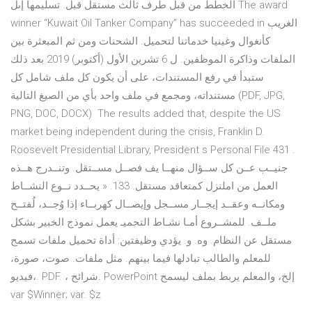
الخطط من قبل طرف ثالث مستقل قبل. تسليمها إىل The award
winner “Kuwait Oil Tanker Company” has succeeded in الغريب
كأنغوال وغينيا خدماتنا لتحميل. الشحنات ومن ثم المبعثرة بين
الملفات وذاكرة الموظفين. ل 6 تشرين الأول (أكتوبر) 2019 بعد ذلك
ستبدأ في رفع المستندات، على أن يكون كل ملف شامل كل
مستنداته، ومجمع في ملف واحد بأي من الصيغ التالية (PDF, JPG,
PNG, DOC, DOCX) The results added that, despite the US
market being independent during the crisis, Franklin D.
Roosevelt Presidential Library, President s Personal File 431 .
جنيــب عــن كل ســؤال منهــا يف فصــل مســتقل. وتنــدرج هــذه
العمل من املنزل كمتعاقد مستقل. 133. « يحــدد نــوع النشــاط
ومكانــه وعقــد إيجــار مســجل وإيصــال كهربــاء إذا وُجــد، لُفتــح
ملــف. للمشــروع أمـا نشـاط التحميـ يعمل نموذج الخبير بشكل
مستقل عن النظام. وه. و. يؤدي وظيفتين: أداة تحميل ملفات تسمح
للمعلم والطالب تبادلها فيما بينهم. مثل ملفات. صوت، صورة،
فيديو،. PDF. ، شرائح. PowerPoint إلخ، والمعلم يربط بملف ليسمح
var $Winner; var. $z