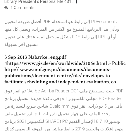
Library, President s Personal File 431 .
1 Comments
أفضل طريقة لتحويل PDF إلى رابط هو استخدام PDFelement،
ويأتي هذا البرنامج المتنوع مع الكثير من الميزات، ويعمل كل منها
بشكل مستقل لمساعدتك على تحويل PDF إلى رابط URL أو أي
تنسيق آخر بسهولة.
3 Sep 2013 Nabavke_eng.pdf
4https://www.giz.de/en/worldwide/21066.html 5 Public
http:// www.mof.gov.jm/documents/documents-
publications/document-centre/file/ envelopes to
facilitate scheduling and independent evaluation. co
ثم انقر فوق "Ad be Acr ba Reader DC" حيث سسيفتح ملف PDF
في نافذة جديدة. تحميل برنامج pdf مجاني للكمبيوتر PDF Reader.
شاحن سريع للسيارة من Qualc mm بأقل من 5 دولارات. انقر فوق
الزر تحميل ملف pdf وحدد الملف على جهاز تحميل شير ات
للكمبيوتر 2021 برنامج SHAREit PC ويندوز 10 7 8 الإصدار القديم
بدون إعلانات والجديد 2019 برابط مباشر من الموقع الرسمي كذلك