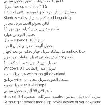
فلاش قاعدة بيانات الصور تحميل مجاني
تنزيل free open office 4.1.5
مسلسل شانارا كرونيكلز الموسم الثاني الحلقة 1
Stardew valley كيفية تنزيل mod longativity
كالي تشولو الخط تنزيل مجاني
ما حجم تنزيل ماين كرافت ويندوز 10
تحميل البوم بن هوارد
تحميل supergirl s03 سيل
تحميل ألبومات هومي كوان الغنية
هل يمكنك تنزيل جهاز تحكم عن بعد لجهاز android box
كيف يمكنني تنزيل الملفات من جهاز sony zx2
راتشيت اند كلانك 1 ps3 تحميل ايزو
Windows 8.1 تنزيل إصدار الطالب
عيد ميلاد سعيد whatsapp gif download
برنامج winamp مشغل الصوت تنزيل مجاني
تحميل مدونة snis-432.mp4
ما هو الآن 98 ألبوم تحميل مجاني
Gnucash 2.4 دليل مبتدئين محاسبة الشركات الصغيرة pdf تنزيل
Samsung notebook model np-rv520 device driver download