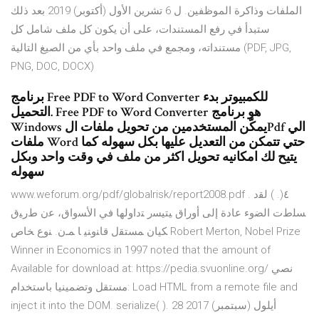
الملفات وذاكرة الموظفين. ل 6 تشرين الأول (أكتوبر) 2019 بعد ذلك
ستبدأ في رفع المستندات، على أن يكون كل ملف شامل كل
مستنداته، ومجمع في ملف واحد بأي من الصيغ التالية (PDF, JPG,
PNG, DOC, DOCX)
برنامج Free PDF to Word Converter للكمبيوتر بدء
التحميل. Free PDF to Word Converter هو برنامج
Windows يمكّن المستخدمين من تحويل ملفات الPdf الي
ملفات Word حتي تتمكن من التعديل عليها بكل سهوله كما
يتيح لك امكانيه تحويل اكثر من ملف في وقت واحد وبكل
سهوله
www.weforum.org/pdf/globalrisk/report2008.pdf . ٤(. ) ﻟﻘﺩ
ﺴﻠﻁﺕ ﺍﻟﻀﻭﺀ ﻋﺎﺩﺓ ﺇﻟﻰ ﺃﻭﺭﺍﻕ ﻴﺘﻴﺴﺭ ﺘﺩﺍﻭﻟﻬﺎ ﻓﻲ ﺍﻷﺴﻭﺍﻕ، ﻋﻥ ﻁﺭﻴﻕ
ﻜﻴﺎﻥ ﻤﺴﺘﻘل ﻗﺎﻨﻭﻨﻴ ﺎ ﻤـﻥ. ﻨﻭﻉ ﺨﺎﺹ Robert Merton, Nobel Prize
Winner in Economics in 1997 noted that the amount of
Available for download at: https://pedia.svuonline.org/ نصي
مستقل وتضمينيا باستخدام: Load HTML from a remote file and
inject it into the DOM. serialize( ). 28 أيلول (سبتمبر) 2017