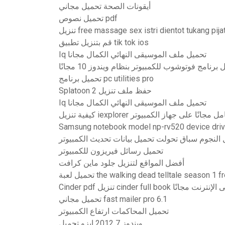
أيقونات الصحة تحميل مجاني
تحميل نصوص pdf
free massage sex istri dientot tukang pijat kor
قم بتنزيل تطبيق tik tok ios
Iq تحميل ملف الموسيقى النهائي الكمال مجانا
برنامج فوتوشوب للكمبيوتر بنظام ويندوز 10 مجانًا
تحميل برنامج pc utilities pro
Splatoon 2 حفظ ملف تنزيل
Iq تحميل ملف الموسيقى النهائي الكمال مجانا
ية تنزيل iexplorer كامل مجانًا على جهاز الكمبيوتر
Samsung notebook model np-rv520 device dri
النجوم سباق تحولت تحميل بيانات تحديث الكمبيوتر
تحميل رسائل فيريزون للكمبيوتر
أفضل المواقع لتنزيل جلود ماين كرافت
the walking dead telltale season 1 free andro
Ci تنزيل cinder full book على الإنترنت مجانًا
تحميل مجاني fast mailer pro 6.1
تحميل المحاكمات ارتفاع الكمبيوتر
ويندوز 7 2012 ايزو تحميل