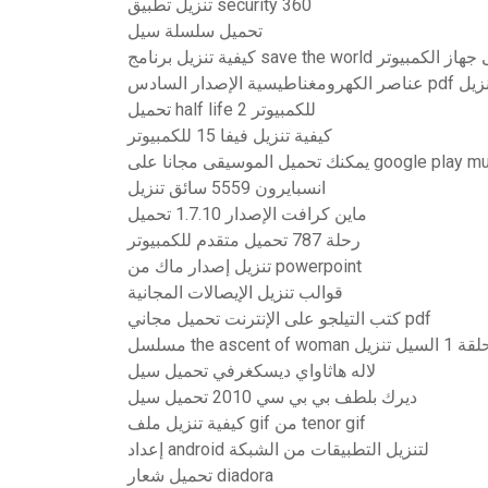
تنزيل تطبيق security 360
تحميل سلسلة سيل
ل برنامج save the world على جهاز الكمبيوتر
رومغناطيسية الإصدار السادس pdf تنزيل
تحميل half life 2 للكمبيوتر
كيفية تنزيل فيفا 15 للكمبيوتر
يل الموسيقى مجانا على google play music
انسبايرون 5559 سائق تنزيل
ماين كرافت الإصدار 1.7.10 تحميل
رحلة 787 تحميل متقدم للكمبيوتر
تنزيل إصدار ماك من powerpoint
قوالب تنزيل الإيصالات المجانية
كتب التيلجو على الإنترنت تحميل مجاني pdf
لاله هاثاواي ديسكغرفي تحميل سيل
ديرك بلطف بي بي سي 2010 تحميل سيل
كيفية تنزيل ملف gif من tenor gif
إعداد android لتنزيل التطبيقات من الشبكة
تحميل شعار diadora