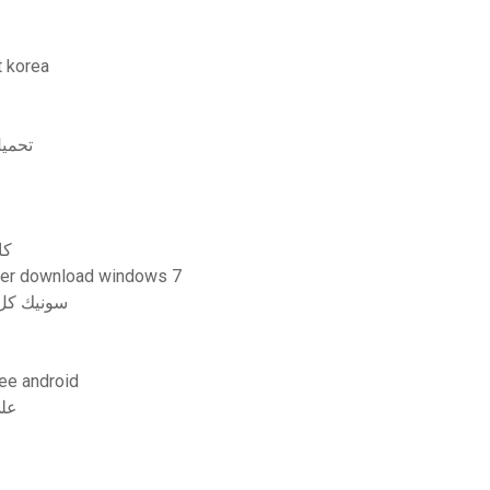
تنزيل ea
تحميل 
كيف
ver download windows 7
سونيك كل 
تحميل لعبة id
nder pdf