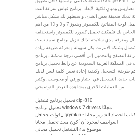
المضلّعات التي ترسمها داخل تطبيق Google Earth. ملاحظات : قد لا تكون القياسات دقيقة بنسبة 100%، خصوصًا في
انٍ ثلاثية الأبعاد. برنامج قياس سرعة النت speed test. تحميل برنامج قياس سرعة النت
بكة لديك ضعيفة بعض الشئ، و سيظهر لك بشكل مباشر
فيما بعد سرعة اتصال جهازك بشبكة الإنترنت وكذلك سرعة تحميل لوحة المفاتيح للكمبيوتر ويندوز 7 و 8 و 10 من اهم
 الخاص بك فيُمكنك تحميل كيبورد للكمبيوتر واستخدامه
 مدي سلامته لذلك تنزيل برنامج سبيد تست Speed Test عبر موقع
تصال بشبكة الانترنت بكل سهولة ومعرفة طريقة زيادة
 التصفح والتحميل إلى أقصى درجة ممكنة ، برنامج Speed Test يمكن المستخدمين بكل يبحث الكثير من الطلاب
ملكة العربية السعودية عن رابط تحميل برنامج examplify للكمبيوتر وكيفية تحميل برنامج examsoft
 طريقة التسجيل وكيفية إعادة تعيين كلمة ليس لديك
 جديد، التسجيل في اختبار ورقي أو محوسب، وكثير
من العمليات الأخرى بمشاهدة العرض التوضيحي.
تحميل برنامج تشغيل clp-810
تحميل برنامج windows 7 drivers مجانًا
grymkin - تحميل كتاب الحصاد الشرير مجانا
العواطف لمجرد أن أكون معك تحميل مجانا
موضوع بدء التشغيل تحميل مجاني