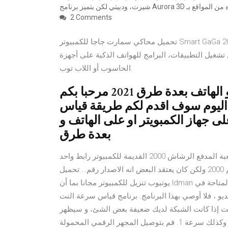
2 Comments
تحميل محاكي سمارت جاجا للكمبيوتر Smart GaGa 2021 أحدث إصدار من بين الأمور المهمة التي يجب أن نتعلم كيفية
 تشغيل التطبيقات، البرامج للهواتف الذكية على أجهزة
الحاسوب أو اللاب توب.
قياس سرعة الانترنت الحقيقة للكمبيوتر و الهاتف بعدة طرق 2021 مرحبا بكم
ا اليوم سوف اقدم لكم طريقة قياس
ى جهاز الكمبويتر او على الهاتف و
بعدة طرق
تحميل لعبة المدفع الرشاش 2000 القديمة للكمبيوتر رابط واحد Mahmoud Mekawy مارس 4, 2018 0 لعبة المدفع
الرشاش 2000 فيوجد فعلياً في اسم هذه اللعبة هذا الرقم وهو رقم 2000 ولكن كان يعتقد البعض انه الاصدار رقم… تحميل
يوتيوب تنزيل للكمبيوتر مجانا بما أن Idman هي أداة تصوير فيديو ، فهي واحدة من أفضل الأدوات المتاحة في Windows ،
وصي بهذا البرنامج. برنامج قياس سرعة النت speed test. تحميل برنامج
ت إذا كانت الشبكة لديك ضعيفة بعض الشئ، و سيظهر
لك بشكل مباشر فيما بعد سرعة اتصال جهازك بشبكة الإنترنت وكذلك سرعة 1. قم بتوصيل المجهر الرقمي المحمولة