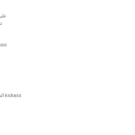
كيفية تنزي
عناصر الكه
يمكنك تحم
مسلسل the ascent of woman الحلقة 1 السيل تنزيل kickass