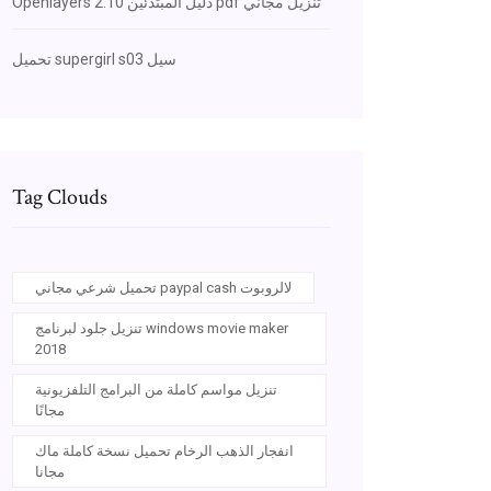
Openlayers 2.10 دليل المبتدئين pdf تنزيل مجاني
تحميل supergirl s03 سيل
Tag Clouds
تحميل شرعي مجاني paypal cash لالروبوت
تنزيل جلود لبرنامج windows movie maker
2018
تنزيل مواسم كاملة من البرامج التلفزيونية
مجانًا
انفجار الذهب الرخام تحميل نسخة كاملة ماك
مجانا