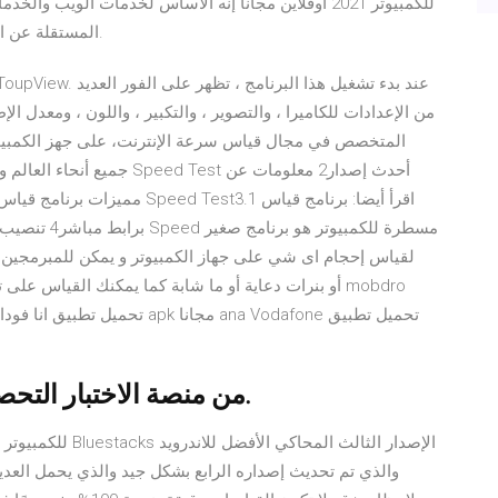
للكمبيوتر 2021 اوفلاين مجانا إنه الأساس لخدمات الوي
المستقلة عن الأنظمة الأساسية والروبوتات والأجهزة الأخرى المدمجة.
من الإعدادات للكاميرا ، والتصوير ، والتكبير ، واللون ، ومعدل 
لقياس إحجام اى شي على جهاز الكمبيوتر و يمكن للمبرمجين أ
تحميل برنامج examsoft من منصة الاختبار التحصيلي قياس.
والذي تم تحديث إصداره الرابع بشكل جيد والذي يحمل العديد