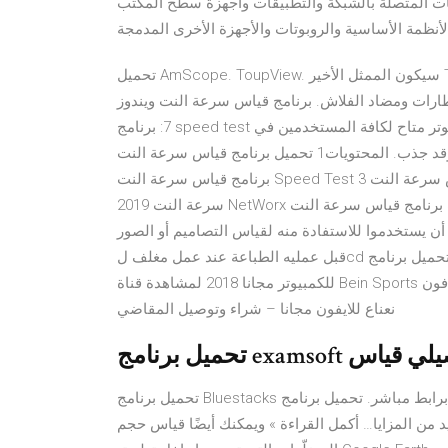
ب والخدمات المتصلة بالشبكة والتطبيقات وأجهزة سطح المكتب
تحميل AmScope. ToupView. سيكون الممثل الأخير ToupView. عند بدء تشغيل هذا البرنامج ، تظهر على الفور العديد
الإطارات ومضاد الفلاش. برنامج قياس سرعة النت ويندوز
7: برنامج speed test المتخصص في مجال قياس سرعة الإنترنت، على جهز الكمبيوتر متاح لكافة المستخدمين في
جميع أنحاء العالم وقد جذب. المحتويات1 تحميل برنامج قياس سرعة النت Speed Test أحدث إصدار2 معلومات عن
برنامج قياس سرعة النت Speed Test 3 مميزات برنامج قياس سرعة النت Speed Test3.1 اقرأ أيضا: برنامج قياس
سرعة النت 2019 NetWorx برابط مباشر4 تنصيب برنامج قياس سرعة النت Speed مسطرة للكمبيوتر هو برنامج صغير
ن يستخدموا للاستفادة منه لقياس التصاميم أو الصور
قبل عمليه الطباعة عند عمل مغلف لcd أو بنرات دعاية أو ما شابة كما يمكنك القياس على تحميل برنامج mobdro
للكمبيوتر مجانا 2018 لمشاهدة قناة Bein Sports تحميل تطبيق انا فودافون apk مجانا ana Vodafone تحميل تطبيق
نعناع للايفون مجانا – شراء وتوصيل المقاضي
تحميل برنامج Bluestacks للكمبيوتر برابط مباشر. تحميل برنامج Bluestacks الإصدار الثالث المحاكي الأفضل للاندرويد
 من المزايا… أكمل القراءة » ويمكنك أيضًا قياس حجم