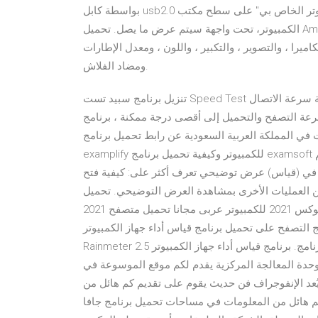
بواسطة كابل usb2.0 إلى حسابك الكمبيوتر، انقر نقرا مزدوجا فوق الرمز "جهاز الكمبيوتر الخاص بي" على سطح مكتب
الكمبيوتر، تحت واجهة سيتم عرض ما يصل. تحميل AmScope. ToupView. سيكون الممثل الأخير ToupView. عند بدء
اميرا ، والتصوير ، والتكبير ، واللون ، ومعدل الإطارات
ومضاد الفلاش.
تنزيل برنامج سبيد تست Speed Test عبر موقع تحميل برامج مجانية نقدم لكم أهم برنامج لمعرصة سرعة الاتصال
تصفح والتحميل إلى أقصى درجة ممكنة ، برنامج Speed Test
في المملكة العربية السعودية عن رابط تحميل برنامج
examplify للكمبيوتر وكيفية تحميل برنامج examsoft الخاص بإختبار التحصلي عن بعد وفي هذا الموضوع سنقدم لكم
 في (قياس) عرض توضيحي تعرف أكثر على: كيفية فتح
 العمليات الأخرى بمشاهدة العرض التوضيحي. تحميل
فايرفوكس 2021 للكمبيوتر عربى مجانا تحميل متصفح 2021 Firefox برابط مباشر فى اخر اصدار للكمبيوتر من الموقع
 فايرفوكس 2021 رائد وسط برامج التصفح على تحميل برنامج قياس أداء جهاز الكمبيوتر
Rainmeter 2.5 التعريف بالبرنامج. برنامج قياس أداء جهاز الكمبيوتر Rainmeter 2.5 هو برنامج يمكنك من متابعة أداء
حدة المعالجة المركزية يقدم لكم موقع الموسوعة في
يُعد الإنفوجراف فن حديث يقوم على تقديم كم هائل من
كم هائل من المعلومات في مساحات تحميل برنامج جافا