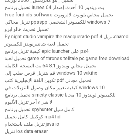
تحميل _بلو ماتريكس_ 2000 تورنت
تحميل برنامج itunes 64 بت ويندوز 10 أحدث إصدار
Free ford ids software تحميل مجاني بلوتوث لالروبوت
تنزيل محاكي ppsspp للكمبيوتر الشخصي windows 7
تحميل تحديث هالو ايزو
By night studio vampire the masquerade pdf تنزيل 4shared
تحميل لعبة شاتنيرنويدز للكمبيوتر
كيفية تنزيل برنامج epic launcher على ps4
تحميل لعبة game of thrones telltale pc game free download
تحميل مجاني ويندوز 8.1 64 بت النسخة الكاملة
قم بتنزيل قرص صلب إلى windows 10 wikifix
تكوين اللغة الإنجليزية كتب pdf تحميل مجاني
كيفية تغيير مكان وصول التنزيلات في windows 10
تحميل برنامج simcity classic للكمبيوتر لويندوز 10 مجانا
لا شيء آخر تنزيل الألبوم
تحميل برنامج spyhunter كامل سيل
كوكتيل كامل تحميل mp4 hd
تنزيل ملف باستخدام java io
تنزيل ios data eraser