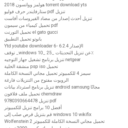
هولمز وواتسون 2018 torrent download yts
ستارفايندر حرف فوليو pdf تنزيل
تنزيل أحدث إصدار من مضاد الفيروسات أفاست
تحميل كيمياء من سيمون pdf
تحميل التورنت el gato gucci
بانوتو تحميل التطبيق
Ytd youtube downloader 6- الإصدار 6.2.4
توقف _windows 10_ عن تنزيل التحديثات _25٪
تنزيل برنامج تشغيل جهاز التوجيه netgear
منشقة الخلية psp iso تحميل
سيمز 4 للكمبيوتر تحميل مجاني النسخة الكاملة
الروبوت مفتوح من التنزيلات فارغة
تنزيل برنامج استرداد بيانات android samsung مجانًا
تحميل ملف فلافون chemdraw
9780393664478 تنزيل pdf
أفضل 10 برامج تنزيل للكمبيوتر
قم بتنزيل قرص صلب إلى windows 10 wikifix
Wolfenstein 2 تحميل مجاني النسخة الكاملة للكمبيوتر