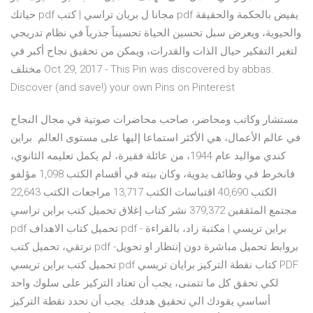
حياتك pdf مجانا ل بريان تراسي | كتب pdf يفيض بالحكمة والحقيقة
والحيوية، ويعرض سبل تحسين الحياة تحسيناً جذرياً في نظام تدريجي
لتغير التفكير حيال الذات والقدرات، ويمكن من تحقيق نجاح أكبر في
مختلف Oct 29, 2017 - This Pin was discovered by abbas.
Discover (and save!) your own Pins on Pinterest
مستشار وكاتب ومحاضر، صاحب محاضرات صوتية في مجال النجاح
في عالم الأعمال، هي الأكثر استماعا إليها على مستوى العالم. براين
كندي مواليد عام 1944، من عائلة فقيرة، لم يكمل تعليمه الثانوي،
فانخرط في وظائف يدوية، وكان بيته في أقسام الكتب 1,098 مؤلفو
الكتب 40,690 اقتباسات الكتب 13,717 مراجعات الكتب 22,643
مجتمع المثقفين 379,372 نشر كتاب إغلاق تحميل كتب براين تراسي
pdf تحميل كتاب الاهداف pdf - براين تريسي | مكتبة زاد، بالقراءة
نرتقي، تحميل كتب pdf بروابط تحميل مباشرة دون إنتظار او تحويل-
تحميل كتب براين تريسي pdf كتاب نقطة التركيز برايان تريسي PDF
لكي تحقق كل ما تتمنى، يجب أن تعتاد التركيز على سلوك واحد
أساسي يقودك الي تحقيق هدفك. يجب أن تحدد نقطة التركيز