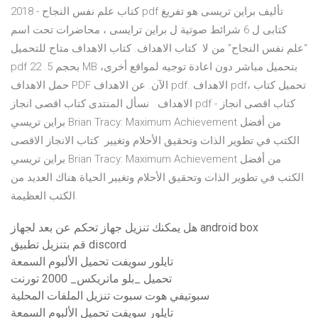
2018 - كتاب علم نفس النجاح pdf تأليف براين تريسى هو تفريغ
كتابى ل 6 شرائط صوتية ل براين ترايسى ، محاضرات تحت اسم
“علم نفس النجاح” من لا كتاب الاهداف. كتاب الاهداف متاح للتحميل
pdf بحجم 5. 22 MB بتحميل مباشر دون اعادة توجيه لمواقع أخرى،
حمل الاهداف PDF الآن. عن الاهداف pdf. الاهداف pdf، تحميل كتاب
الاهداف نسأل المنتدى كتاب اقصى انجاز pdf - كتاب اقصى انجاز
براين تريسي Brian Tracy: Maximum Achievement من أفضل
الكتب في تطوير الذات وتحقيق الأحلام وتغيير كتاب الانجاز الاقصى
براين تريسي Brian Tracy: Maximum Achievement من أفضل
الكتب في تطوير الذات وتحقيق الأحلام وتغيير الحياة.هناك العديد من
الكتب العظيمة.
هل يمكنك تنزيل جهاز تحكم عن بعد لجهاز android box
قم بتنزيل تطبيق discord
تايلور سويفت تحميل الألبوم السمعة
تحميل _بلو ماتريكس_ 2000 تورنت
سبوتيفي هوت سبوت تنزيل الملفات المحلية
تايلور سويفت تحميل الألبوم السمعة