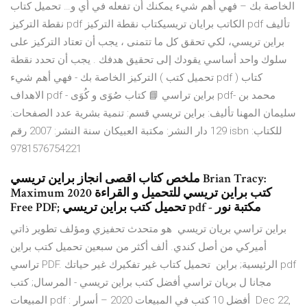
الخاصة بك – فهي أهم شيء يمكنك أن تفعله في أي و… تحميل كتاب
نقطة التركيز pdf الكاتب برايان تريسيكتاب نقطة التركيز pdf تأليف
براين تريسي، لكي تحقق كل ما تتمنى ، يجب أن تعتاد التركيز على
سلوك واحد أساسي يقودك إلى تحقيق هدفك . يجب أن تحدد نقطة
التركيز الخاصة بك - فهي أهم شيء ( تحميل كتب pdf ) كتاب
الاهداف pdf - براين تراسي 📘 كتاب صُوَى و كُوَى pdf- محمد بن
سليمان المهنا تأليف: براين تريسي قسم: تنمية بشرية عدد الصفحات:
129 دار النشر: مكتبة العبيكان سنة النشر: 2007 رقم isbn للكتاب:
9781576754221
ملخص كتاب اقصى انجاز براين تريسي Brian Tracy:
Maximum كتب براين تريسي للتحميل و القراءة 2020
Free PDF; تحميل كتب براين تريسي pdf - مكتبة نور
براين تراسي بريان تريسي ‏ هو متحدث تحفيزي ومؤلف تطوير ذاتي
أميركي من أصل كندي. ألف أكثر من سبعين تحميل كتب براين
تراسي PDF. الرئيسية; براين تحميل كتاب غير تفكيرك غير حياتك pdf
مجانا ل بريان تراسي أفضل كتب براين تريسي - المرسال; كتب
المبيعات pdf : أفضل 10 كتب في المبيعات 2020 – أسرار Dec 22,