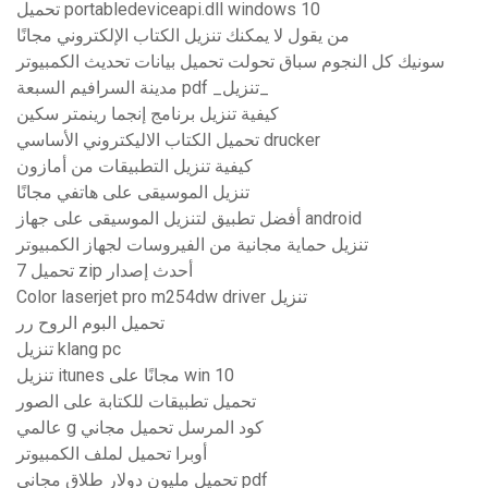
تحميل portabledeviceapi.dll windows 10
من يقول لا يمكنك تنزيل الكتاب الإلكتروني مجانًا
سونيك كل النجوم سباق تحولت تحميل بيانات تحديث الكمبيوتر
مدينة السرافيم السبعة pdf _تنزيل_
كيفية تنزيل برنامج إنجما رينمتر سكين
تحميل الكتاب الاليكتروني الأساسي drucker
كيفية تنزيل التطبيقات من أمازون
تنزيل الموسيقى على هاتفي مجانًا
أفضل تطبيق لتنزيل الموسيقى على جهاز android
تنزيل حماية مجانية من الفيروسات لجهاز الكمبيوتر
تحميل 7 zip أحدث إصدار
Color laserjet pro m254dw driver تنزيل
تحميل البوم الروح رر
تنزيل klang pc
تنزيل itunes مجانًا على win 10
تحميل تطبيقات للكتابة على الصور
عالمي g كود المرسل تحميل مجاني
أوبرا تحميل لملف الكمبيوتر
تحميل مليون دولار طلاق مجاني pdf