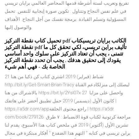
تفريغ وتعريب لستة أشرطة قدمها المحاضر العالمي برايان تريسي
في علم نفس النجاح وتتناول : تكوين صورة إيجابية للنفس. تحمل
المسؤولية وتسلم القيادة. برمجة نفسك من أجل النجاح. الأهداف
والوصول إليها.
تحميل كتاب نقطة التركيز pdf الكاتب برايان تريسيكتاب
نقطة التركيز pdf تأليف براين تريسي، لكي تحقق كل ما
تتمنى ، يجب أن تعتاد التركيز على سلوك واحد أساسي
يقودك إلى تحقيق هدفك . يجب أن تحدد نقطة التركيز
الخاصة بك - فهي أهم شيء
21 شباط (فبراير) 2019 اشتري كتاب كن ذكيا من هنا
http://bit.ly/Get-Smart-Brian-Tracy ليصلك إلى منزلكادعم القناة
بالاشتراك من هنا https://bit.ly/2YsI07x واحصل على مزايا 27
كانون الأول (ديسمبر) 2019 حمل تطبيق أخضر علي هاتفك |
https://a5dr.com/appراجع محتوى الحلقة | https://a5dr.
com/book/2791مراجعة كرتونية لكتاب قوة الانضباط : ٧ طرق 26
تشرين الأول (أكتوبر) 2019 في ملخص كتاب هذا الأسبوع، يقدم لنا
براين تريسي في كتابه " التهم هذا الضفدع " أفكار مبتكرة في مجال