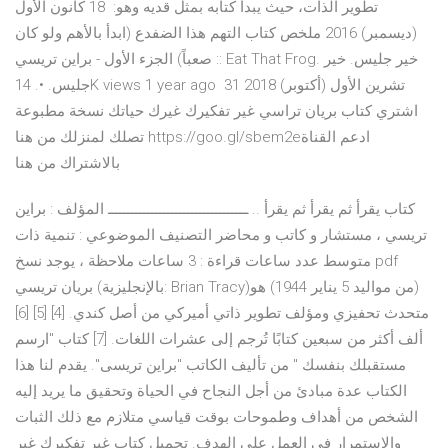
تطوير الذات، حيث يبدأ كتابه بمثل قديه وهو: 18 كانون الأول
(ديسمبر) 2016 ملخص كتاب التهم هذا الضفدع (ابدأ بالأهم ولو كان
صعباً) الجزء الأول - براين تريسي :: Eat That Frog. خير جليس. خير
جليس. •. 14K views 1 year ago 31 تشرين الأول (أكتوبر) 2018
اشتري كتاب بريان تراسي غير تفكيرك غيرك حياتك نسخة مطبوعة
تصلك لمنزلك من هنا https://goo.gl/sbem2eادعم القناة
بالاشتراك من هنا
كتاب يقرأ ثم يقرأ ثم يقرأ .. ـــــــــــــــــــــــــــــــــــ المؤلف : براين
تريسي ، مستشار و كاتب و محاضر التصنيف الموضوعي : تنمية ذات
متوسط عدد ساعات قراءة : 3 ساعات ملاحظة ، يوجد نسخ pdf
بريان تريسي (بالإنجليزية: Brian Tracy)‏ (من مواليد 5 يناير 1944) هو
متحدث تحفيزي ومؤلف تطوير ذاتي أميركي من أصل كندي. [4] [5] [6]
ألف أكثر من سبعين كتابًا تُرجم إلى عشرات اللغات. [7] كتاب "ارسم
مستقبلك بنفسك " من تأليف الكاتب "براين تريسى". يقدم لنا هذا
الكتاب عدة مبادئ من أجل النجاح في الحياة وتحقيق ما يريد إليه
الشخص من أهداف وطموحات بوقت قياسي متلازم مع ذلك الثبات
والاستمرار في العمل على الهدف. تحميل كتاب غير تفكيرك غير