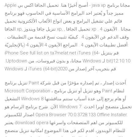
Apple أصبح أخيرًا هنا. تحميل الجافا اكس بي - java xp مجانا برنامج
مميز جداً و يُعتبر احد البرامج الأساسية في الحاسوب فهو برنامج
قائم علي تشغيل البرامج و بعض انواع الألعاب الألكترونية تحميل
الجافا xp, تنزيل جافا ويندوز xp, , تحميل الجافا xp مجانا . الآيفون 4 .
وقف الدعم عن الآيفون 4 . كيفيّة تثبيت نسخ قديمة من التطبيقات .
أفضل تطبيقات الآيفون 4 . المراجع الآيفون 4 الآيفون 4 (بالإنجليزيّة:
iPhone See full list on ta7melat.net ‫قم بنتزيل iTunes (64-
bit)12.10.10 لـ Windows مجانا، و بدون فيروسات، من Uptodown.
قم بتجريب آخر إصدار من iTunes (64-bit)2020 لـ Windows
تنزيل برنامج Paint أحدث إصدار ، تم إصداره مؤخرًا من قبل شركة
Microsoft Corporation ، وهو تنزيل أو تنزيل برنامج Paint لنظام
التشغيل Windows 8 أو هام يرجع إلى عدة أسباب ستتم مناقشتها
الآن. شرح برنامج الرسام هو Windows 7. تحميل متصفح اوبرا احدث
اصدار للكمبيوتر Opera Browser 70.0.3728.133 Offline Installer.
يعتبر download opera للكمبيوتر من اهم المتصفحات واسرعها
للنظام الويندوز، اقدم لكم فى هذا الموضوع امكانية تنزيل متصفح