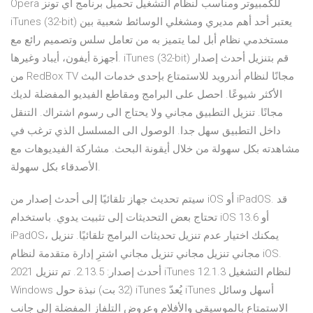
Opera للكمبيوتر ومناسب لنظام التشغيل تحميل برنامج اي تونز
iTunes (32-bit) يعتبر أحد أهم مديري ومشغلي الوسائط شعبية بين
مستخدمي نظام أبل لما يتميز به من تعامل سلس وتصميم رائع مع
أجهزة أيفون، أيباد وغيرها. iTunes (32-bit) قم بتنزيل أحدث إصدار
من RedBox TV مجانًا لنظام أندرويد للاستمتاع بإحدى خدمات البث
الأكثر شيوعًا. احصل على البرامج ومقاطع الفيديو المفضلة لديك
مجانًا. تنزيل التطبيق مجاني ولا يحتاج الى رسوم اشتراك. التنقل
داخل التطبيق سهل جدا. الوصول الى المسلسل الذي ترغب في
مشاهدته بكل سهولة من خلال أيقونة البحث. مشاركة الفيديوهات مع
الأصدقاء بكل سهولة.
سيتم تحديث جهاز تلقائيًا إلى أحدث إصدار من iOS أو iPadOS. قد
تحتاج بعض التحديثات إلى تثبيت يدوي. باستخدام iOS 13.6 أو
iPadOS، يمكنك اختيار عدم تنزيل تحديثات البرامج تلقائيًا. تنزيل
مجاني تنزيل مجاني تنزيل مجاني اشترِ إدارة متقدمة لنظام iOS.
2021 أحدث إصدار: 2.13.5. تم تنزيل iTunes 12.1.3 لنظام التشغيل
Windows ‏(32 بت) نبذة حول iTunes يُعدّ iTunes أسهل وسائل
الاستمتاع بالموسيقى والأفلام وعروض التلفاز المفضلة إلى جانب