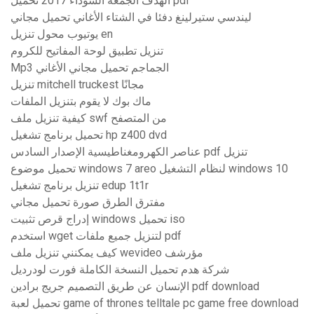
الهدف الجمعة السوداء 2017 تحميل pdf
ليندسي ستيرلينغ دفئا في الشتاء الأغاني تحميل مجاني
يوتيوب محول تنزيل en
تنزيل تطبيق لوحة المفاتيح للكروم
Mp3 الجماجم تحميل مجاني الأغاني
تنزيل mitchell truckest مجانًا
ماك بوك لا يقوم بتنزيل الملفات
كيفية تنزيل ملف swf من المتصفح
تحميل برنامج تشغيل hp z400 dvd
عناصر الكهرومغناطيسية الإصدار السادس pdf تنزيل
تحميل موضوع windows 7 areo لنظام التشغيل windows 10
تنزيل برنامج تشغيل edup 1t1r
مفترق الطرق صورة تحميل مجاني
إدراج قرص تثبيت windows تحميل iso
استخدم wget لتنزيل جميع ملفات pdf
كيف يمكنني تنزيل ملف wevideo مؤرشف
شركة هدم تحميل النسخة الكاملة فورت لودرديل
الإنسان عن طريق التصميم جريج برادين pdf download
تحميل لعبة game of thrones telltale pc game free download