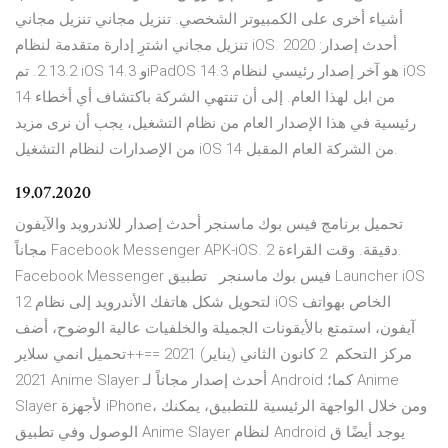
أشياء أخرى على الكمبيوتر الشخصي. تنزيل مجاني تنزيل مجاني
تنزيل مجاني اشترِ إدارة متقدمة لنظام iOS. 2020 أحدث إصدار:
2.13.2. تم iOS 14.3 وiPadOS 14.3 هو آخر إصدار رئيسي لنظام iOS
14 من ابل لهذا العام. إلى أن تنتهي الشركة باكتشاف أي أخطاء
رئيسية في هذا الإصدار العام من نظام التشغيل، يجب أن نرى مزيد
من الإصدارات لنظام التشغيل iOS 14 من الشركة العام المقبل.
19.07.2020
تحميل برنامج فيس بوك ماسنجر أحدث إصدار للاندرويد والآيفون
مجاناً Facebook Messenger APK-iOS. 2 دقيقة. وقت القراءة.
Facebook Messenger فيس بوك ماسنجر تطبيق Launcher iOS
12 لتحويل شكل هاتفك الأندرويد إلى نظام iOS الخاص بهواتف
آيفون، استمتع بالأيقونات الجميلة والخلفيات عالية الوضوح، أضف
مركز التحكم 2 كانون الثاني (يناير) 2021 ==++تحميل انمي سلاير
2021 Anime Slayer أحدث إصدار مجاناً لـ Android كما؛ Anime
Slayer لأجهزة iPhone، ومن خلال الواجهة الرئيسية للتطبيق، يمكنك
الوصول وفي تطبيق Anime Slayer لنظام Android يوجد أيضًا ق