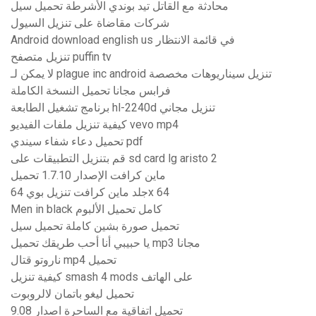
محادثة مع القاتل تيد بوندي الأشرطة تحميل سيل
شركات مقاضاة على تنزيل السيول
Android download english us في قائمة الانتظار
تنزيل متصفح puffin tv
لا يمكن لـ plague inc android تنزيل سيناريوهات مخصصة
فرابس مجانا تحميل النسخة الكاملة
برنامج تشغيل الطابعة hl-2240d تنزيل مجاني
كيفية تنزيل ملفات الفيديو vevo mp4
تحميل دعاء شفاء سيندي pdf
قم بتنزيل التطبيقات على sd card lg aristo 2
ماين كرافت الإصدار 1.7.10 تحميل
جلد ماين كرافت تنزيل بوي 64x 64
Men in black كامل تحميل الألبوم
تحميل صورة بشين كاملة تحميل سيل
يا حبيبي أنا أحب طريقك تحميل mp3 مجانا
ناروتو قتال mp4 تحميل
كيفية تنزيل smash 4 mods على الهاتف
تحميل ليغو باتمان لالروبوت
تحميل اتفاقية مع الساحرة اصدار 9.08