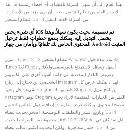
لهذا العام. إلى أن تنتهي الشركة باكتشاف أي أخطاء رئيسية في هذا
الإصدار العام من نظام التشغيل، يجب أن نرى مزيد من الإصدارات
لنظام التشغيل iOS 14 من الشركة العام المقبل.
أي شيء يخص iOS تم تصميمه بحيث يكون سهلاً. وهذا
يشمل التبديل إليه. يمكنك ببضع خطوات فقط ترحيل
المحتوى الخاص بك تلقائيًا وبأمان من جهاز Android المثبت
تنزيل iTunes 12.1.3 لنظام التشغيل Windows ‏(32 بت) نبذة حول
iTunes يُعدّ iTunes أسهل وسائل الاستمتاع بالموسيقى والأفلام
وعروض التلفاز المفضلة إلى جانب أشياء أخرى على الكمبيوتر
الشخصي. لن تحتاج إلى زيارة Instagram لهذا ، يمكنك عرض كل
شيء داخل واجهة Stogram نفسها. 4K Stogram, برنامج تنزيل,
Instagram, يوفر Stogram الكثير من الخيارات المتقدمة لإثراء تجربة
تصفح المحتوى. يمكنك عرض معلومات إضافية حول القائم بالتحميل
وتاريخ النشر والتعليقات التوضيحية. أضخم تحديث لنظام iOS14
مجموعة من الميزات الجديدة ( iOS 14.3) 73Abdel ابل لقد كان في
اختبار منذ فترة ، ولكن التحديث الكبير التالي لنظام iOS 14 من