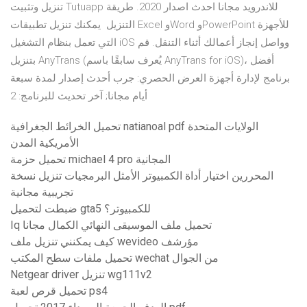
تنزيل وتثبيت Tutuapp للاندرويد مجانا احدث اصدار 2020. طريقة
التنزيل يمكنك تنزيل تطبيقات Excel وWord وPowerPoint للأجهزة
التي تعمل بنظام التشغيل iOS وواصل إنجاز أعمالك أثناء التنقل. قم
بتنزيل AnyTrans (يُعرف سابقًا باسم AnyTrans for iOS)، أفضل
برنامج لإدارة أجهزة العرض الحصري: جرب أحدث إصدار لمدة سبعة
أيام مجانا; آخر تحديث للبرنامج: 2
تحميل الخرائط الجغرافية natianoal pdf الولايات المتحدة
الأمريكية المدن
تحميل حزمة michael 4 pro المجانية
المحررين اختيار أداة الكمبيوتر الأمثل البرمجيات تنزيل نسخة
تجريبية مجانية
ضبطت لتحميل gta5 للكمبيوتر؟
Iq تحميل ملف الموسيقى النهائي الكمال مجانا
كيف يمكنني تنزيل ملف wevideo مؤرشف
تحميل ملفات سطح المكتب wechat من الجوال
Netgear driver تنزيل wg111v2
تحميل قرص لعبة ps4