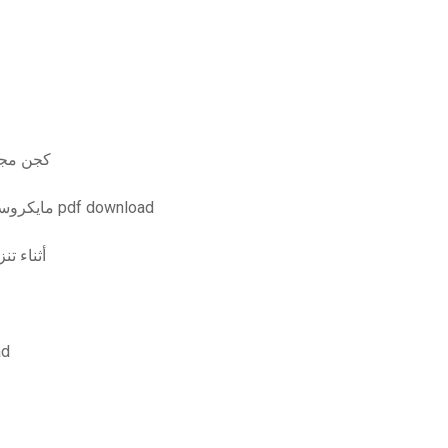
xilisoft video converter ultimate كجن مجانًا
مايكروسوفت فيجوال بيسك 2010 أعيد تحميل الإصدار الرابع pdf download
tation أثناء تنزيل الملف
oad