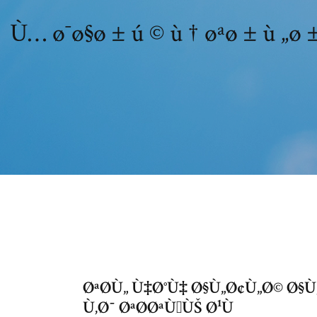
ØªØ­Ù„ Ù‡Ø°Ù‡ Ø§Ù„Ø¢Ù„Ø© Ø§Ù
Ù‚Ø¯ ØªØ­ØªÙˆÙŠ Ø¹Ù