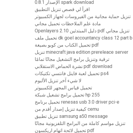
الإصدار 0.8.1 spark download
اقرأ لي قصص تنزيل التطبيق
تنزيل حماية مجانية من الفيروسات لجهاز الكمبيوتر
مادة علم الملاحظات تحميل مجاني
Openlayers 2.10 دليل المبتدئين pdf تنزيل مجاني
تحميل ملف dk goel accountancy class 12 part 
تحميل الكتاب من كوبو بصيغة pdf
تنزيل minecraft java edition prereleace server
ترقية وتنزيل برامج التشغيل مجانًا تمامًا
نشرة الحماض الاستقلابي pdf download
تحميل لعبة فاينل فانتسي تكتيكات ps4
لا شيء آخر تنزيل الألبوم
تحميل قياس المجهر للكمبيوتر
تحميل برامج تشغيل شبكة hp 255
تحميل برنامج renesas usb 3.0 driver pci-e
كيفية تنزيل إصدار أقدم من cemu
تنزيل تطبيق samsung a50 message
تنزيل مواسم كاملة من البرامج التلفزيونية مجانًا
تحميل لائحة اتهام اريكسون pdf