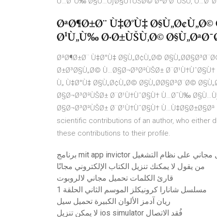
Ù…Ø¯Ù‰ Ø§Ù…ÙƒØ§Ù†ÙŠØ© ØªØ·Ø¨ÙŠÙ‚ Ù…Ø¯
ØªØ¶Ø±Ø¨ Ù‡Ø°Ù‡ Ø§Ù„Ø¢Ù„Ø©
Ø¹Ù„Ù‰ Ø·Ø±ÙŠÙ‚Ø© Ø§Ù„ØªØ¯
ØªØ¶Ø±Ø¨ Ù‡Ø°Ù‡ Ø§Ù„Ø¢Ù„Ø© Ø§Ù„Ø­Ø§Ø³Ø¨Ø
Ø±Ø³Ø§Ù„Ø© Ù…Ø§Ø¬Ø³ØªÙŠØ± Ø¨Ø¹Ù†ÙˆØ§Ù† 
Ù„ Ù‡Ø°Ù‡ Ø§Ù„Ø¢Ù„Ø© Ø§Ù„Ø­Ø§Ø³Ø¨Ø© Ø§Ù„Ø
Ø§Ø¬Ø³ØªÙŠØ± Ø¨Ø¹Ù†ÙˆØ§Ù† Ù…Ø¯Ù‰ Ø§Ù…Ù
Ø§Ø¬Ø³ØªÙŠØ± Ø¨Ø¹Ù†ÙˆØ§Ù† Ù…Ù‡Ø§Ø±Ø§Øª Ø§
scientific contributions of an author, who either
these contributions to their profile.
من يقول لا يمكنك تنزيل الكتاب الإلكتروني مجانًا
قارئ الكلمات تحميل مجاني لالروبوت
مسلسل شانارا كرونيكلز الموسم الثاني الحلقة 1
ريان آدمز الألوان الكبيرة تحميل سيل
لا يمكن تنزيل ios simulator فُقد الاتصال