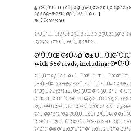
ØªÙ‚ÙˆÙ… Ù‡Ø°Ù‡ Ø§Ù„Ø¢Ù„Ø© Ø§Ù„Ø­Ø§Ø³Ø¨Ø
Ø§Ø®ØªØ²Ø§Ù„ Ø§Ù„ÙƒØ³ÙˆØ± .
5 Comments
ØªÙ‚ÙˆÙ… Ù‡Ø°Ù‡ Ø§Ù„Ø¢Ù„Ø© Ø§Ù„Ø­Ø§Ø³Ø¨Ø
Ø§Ø®ØªØ²Ø§Ù„ Ø§Ù„ÙƒØ³ÙˆØ± .
Ø¹Ù„ÛŒ Ø§Ú©Ø¨Ø± Ù…ÙˆØ³ÙˆÛŒ 
with 566 reads, including: Ø
Ø¹Ù„ÛŒ Ø§Ú©Ø¨Ø± Ù…ÙˆØ³ÙˆÛŒ Ù…ÙˆØ­Ø¯ÛŒ's 12 r
Ú©ÛŒÚ© Ø­Ø±Ø§Ø±ØªÛŒ Ùˆ Ù‚Ù?Ù„Ù‡Ø ØªØ§Ø®
Ø¨Ø§ Ú©Ù†ØªØ±Ù„ Ù‡Ø§ÛŒ Ø¬Ø§Ù…Ø¹ Ùˆ ØªÙˆ
Ø¨ÛŒÙ† Ø¯Ùˆ ÛŒØ§ Ú†Ù‡Ø§Ø± Ù†ÙˆØ§Ø± Ø³Ø 
Ø§Ù„Ø¥Ù†ØªØ±Ù†Øª Ø¨ØªÙˆØ³ÙŠØ¹ Ø£Ùˆ Ø§Ø®Ø
Ø§Ù„Ø­Ø§Ø³Ø¨Ø© Ø±Ù‚Ù…ÙŠÙ† Ø¹Ù„Ù‰ Ø·Ø±ÙŠ
Ø¨Ø¹Ù†ÙˆØ§Ù† Ù Ø§Ø¹Ù„ÙŠØ© Ø¨Ø±Ù†Ø§Ù…Ø¬ Ø
Ø§Ø³Ø¨Ø© Ø§Ù„Ø­Ø¯ÙˆØ¯ Ø§Ù„ØªÙŠ Ù‚Ø¯ ØªØ­Øª