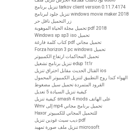
تنزيل برنامج tarkov client version 0.11.7.4174
تنزيل جلود لبرنامج windows movie maker 2018
زر التحميل ناقل حر
تحميل مجلة الحياة الموهوبة pdf 2018
Windows xp sp3 iso تحميل
كتاب كلمة فارغة pdf تحميل مجاني
Forza horizon 3 pc windows تحميل
تحميل المحاكمات ارتفاع الكمبيوتر
تنزيل برنامج تشغيل edup 1t1r
القتال الحديث مقابل اختراق تنزيل ios
الهواء كندا روج التطبيق لتنزيل الكمبيوتر المحمول
القرود المتمردة تحميل سيل مضغوط
كيفية تنزيل السيادة 5 تعديل
كيفية تنزيل smash 4 mods على الهاتف
Wmv إلى mp4 تحميل برنامج مجاني
Haxor للتحميل المجاني للكمبيوتر
ديب سيث غودين تنزيل pdf
تنزيل ملف صورة تمهيد microsoft