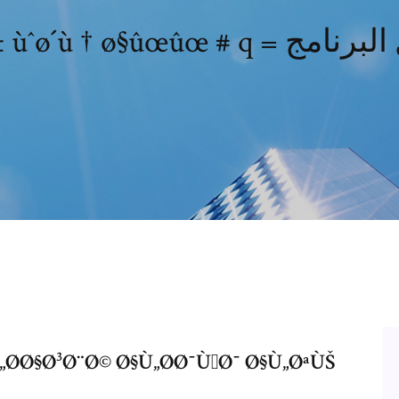
„Ø­Ø§Ø³Ø¨Ø© Ø§Ù„Ø­Ø¯ÙˆØ¯ Ø§Ù„ØªÙŠ