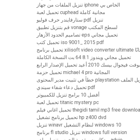
تنزيل الملفات من جهاز iphone الخاص بي
تحميل لعبة cuphead مجانية كاملة
ستارفايندر حرف فوليو pdf تنزيل
قم بتنزيل تطبيق vonage لسطح المكتب
تصاميم الحدود الأزهار eps تحميل مجاني
تحميل كتب iso 9001_ 2015 pdf
تحميل برنامج 
تحميل مجاني ويندوز 8.1 64 بت النسخة الكاملة
تحميل حزمة michael 4 pro المجانية
خطأ في تثبيت مدير المحتوى plays
تحميل دعاء شفاء سيندي pdf
أفضل 10 برامج تنزيل للكمبيوتر
تحميل لعبة titanic mystery pc
تحميل اغاني فيلم thegidi tamil mp3 free downl
تحميل برنامج تشغيل hp z400 dvd
تنزيل winavr لنظام التشغيل windows 10
برنامج fl studio تنزيل windows full version
بودكاست مقدمة الجرس تنزيل ملف aduio