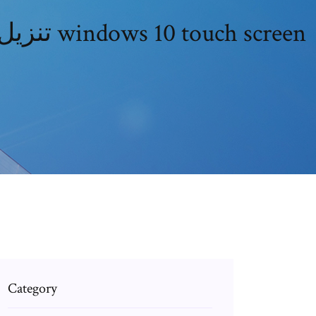
Ù… ø¯ø§ø ± ú © ù † øªø ± ù „ø ± ùˆø´ù † ø§ûœûœ # q = تنزيل البرنامج windows 10 touch screen
Category