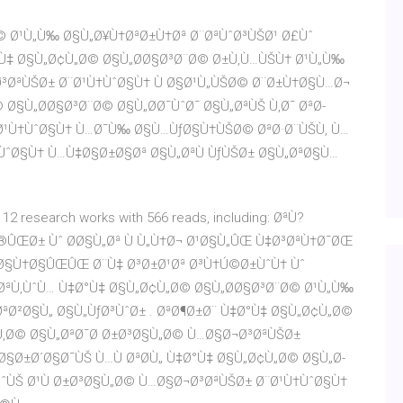
© Ø¹Ù„Ù‰ Ø§Ù„Ø¥Ù†ØªØ±Ù†Øª Ø¨ØªÙˆØ³ÙŠØ¹ Ø£Ùˆ
°Ù‡ Ø§Ù„Ø¢Ù„Ø© Ø§Ù„Ø­Ø§Ø³Ø¨Ø© Ø±Ù‚Ù…ÙŠÙ† Ø¹Ù„Ù‰
³ØªÙŠØ± Ø¨Ø¹Ù†ÙˆØ§Ù† Ù Ø§Ø¹Ù„ÙŠØ© Ø¨Ø±Ù†Ø§Ù…Ø¬
Ø§Ù„Ø­Ø§Ø³Ø¨Ø© Ø§Ù„Ø­Ø¯ÙˆØ¯ Ø§Ù„ØªÙŠ Ù‚Ø¯ ØªØ­
Ø¹Ù†ÙˆØ§Ù† Ù…Ø¯Ù‰ Ø§Ù…ÙƒØ§Ù†ÙŠØ© ØªØ·Ø¨ÙŠÙ‚ Ù…
ÙˆØ§Ù† Ù…Ù‡Ø§Ø±Ø§Øª Ø§Ù„ØªÙ ÙƒÙŠØ± Ø§Ù„ØªØ§Ù…
esearch works with 566 reads, including: ØªÙ?
ÛŒØ± Ùˆ Ø­Ø§Ù„Øª Ù Ù„Ù†Ø¬ Ø¹Ø§Ù„ÛŒ Ù‡Ø³ØªÙ†Ø¯ØŒ
Ø§Ù†Ø§ÛŒÛŒ Ø¨Ù‡ Ø³Ø±Ø¹Øª Ø³Ù†Ú©Ø±ÙˆÙ† Ùˆ
ØªÙ‚ÙˆÙ… Ù‡Ø°Ù‡ Ø§Ù„Ø¢Ù„Ø© Ø§Ù„Ø­Ø§Ø³Ø¨Ø© Ø¹Ù„Ù‰
ªØ²Ø§Ù„ Ø§Ù„ÙƒØ³ÙˆØ± . ØªØ¶Ø±Ø¨ Ù‡Ø°Ù‡ Ø§Ù„Ø¢Ù„Ø©
Ù‚Ø© Ø§Ù„ØªØ¯Ø Ø±Ø³Ø§Ù„Ø© Ù…Ø§Ø¬Ø³ØªÙŠØ±
§Ø±Ø´Ø§Ø¯ÙŠ Ù…Ù ØªØ­Ù„ Ù‡Ø°Ù‡ Ø§Ù„Ø¢Ù„Ø© Ø§Ù„Ø­
ªÙˆÙŠ Ø¹Ù Ø±Ø³Ø§Ù„Ø© Ù…Ø§Ø¬Ø³ØªÙŠØ± Ø¨Ø¹Ù†ÙˆØ§Ù†