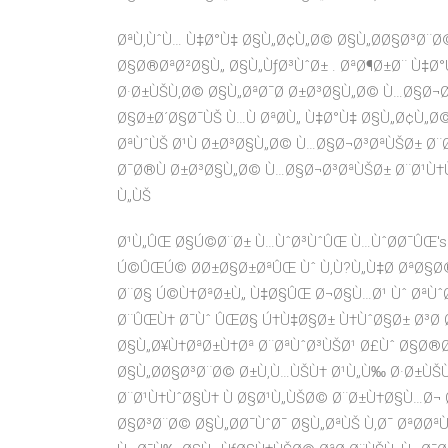
ØªÙ‚ÙˆÙ… Ù‡Ø°Ù‡ Ø§Ù„Ø¢Ù„Ø© Ø§Ù„Ø­Ø§Ø³Ø¨Ø
Ø§Ø®ØªØ²Ø§Ù„ Ø§Ù„ÙƒØ³ÙˆØ± . ØªØ¶Ø±Ø¨ Ù‡Ø
Ø·Ø±ÙŠÙ‚Ø© Ø§Ù„ØªØ¯Ø Ø±Ø³Ø§Ù„Ø© Ù…Ø§Ø¬Ø
Ø§Ø±Ø´Ø§Ø¯ÙŠ Ù…Ù ØªØ­Ù„ Ù‡Ø°Ù‡ Ø§Ù„Ø¢Ù„Ø© 
ØªÙˆÙŠ Ø¹Ù Ø±Ø³Ø§Ù„Ø© Ù…Ø§Ø¬Ø³ØªÙŠØ± Ø¨
Ø¯Ø®Ù Ø±Ø³Ø§Ù„Ø© Ù…Ø§Ø¬Ø³ØªÙŠØ± Ø¨Ø¹Ù†
Ù„ÙŠ
Ø¹Ù„ÛŒ Ø§Ú©Ø¨Ø± Ù…ÙˆØ³ÙˆÛŒ Ù…ÙˆØ­Ø¯ÛŒ's 12 r
Ú©ÛŒÚ© Ø­Ø±Ø§Ø±ØªÛŒ Ùˆ Ù‚Ù?Ù„Ù‡Ø ØªØ§Ø®
Ø¨Ø§ Ú©Ù†ØªØ±Ù„ Ù‡Ø§ÛŒ Ø¬Ø§Ù…Ø¹ Ùˆ ØªÙˆ
Ø¨ÛŒÙ† Ø¯Ùˆ ÛŒØ§ Ú†Ù‡Ø§Ø± Ù†ÙˆØ§Ø± Ø³Ø 
Ø§Ù„Ø¥Ù†ØªØ±Ù†Øª Ø¨ØªÙˆØ³ÙŠØ¹ Ø£Ùˆ Ø§Ø®Ø
Ø§Ù„Ø­Ø§Ø³Ø¨Ø© Ø±Ù‚Ù…ÙŠÙ† Ø¹Ù„Ù‰ Ø·Ø±ÙŠ
Ø¨Ø¹Ù†ÙˆØ§Ù† Ù Ø§Ø¹Ù„ÙŠØ© Ø¨Ø±Ù†Ø§Ù…Ø¬ Ø
Ø§Ø³Ø¨Ø© Ø§Ù„Ø­Ø¯ÙˆØ¯ Ø§Ù„ØªÙŠ Ù‚Ø¯ ØªØ­Ø