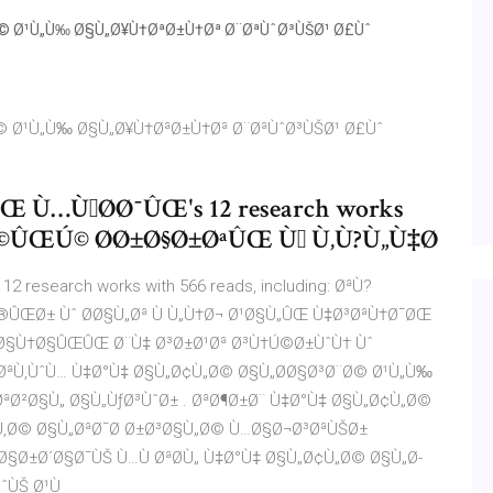
© Ø¹Ù„Ù‰ Ø§Ù„Ø¥Ù†ØªØ±Ù†Øª Ø¨ØªÙˆØ³ÙŠØ¹ Ø£Ùˆ
© Ø¹Ù„Ù‰ Ø§Ù„Ø¥Ù†ØªØ±Ù†Øª Ø¨ØªÙˆØ³ÙŠØ¹ Ø£Ùˆ
Ù…ÙˆØ­Ø¯ÛŒ's 12 research works
ªÙ?Ú©ÛŒÚ© Ø­Ø±Ø§Ø±ØªÛŒ Ùˆ Ù‚Ù?Ù„Ù‡Ø
esearch works with 566 reads, including: ØªÙ?
ÛŒØ± Ùˆ Ø­Ø§Ù„Øª Ù Ù„Ù†Ø¬ Ø¹Ø§Ù„ÛŒ Ù‡Ø³ØªÙ†Ø¯ØŒ
Ø§Ù†Ø§ÛŒÛŒ Ø¨Ù‡ Ø³Ø±Ø¹Øª Ø³Ù†Ú©Ø±ÙˆÙ† Ùˆ
ØªÙ‚ÙˆÙ… Ù‡Ø°Ù‡ Ø§Ù„Ø¢Ù„Ø© Ø§Ù„Ø­Ø§Ø³Ø¨Ø© Ø¹Ù„Ù‰
ªØ²Ø§Ù„ Ø§Ù„ÙƒØ³ÙˆØ± . ØªØ¶Ø±Ø¨ Ù‡Ø°Ù‡ Ø§Ù„Ø¢Ù„Ø©
Ù‚Ø© Ø§Ù„ØªØ¯Ø Ø±Ø³Ø§Ù„Ø© Ù…Ø§Ø¬Ø³ØªÙŠØ±
§Ø±Ø´Ø§Ø¯ÙŠ Ù…Ù ØªØ­Ù„ Ù‡Ø°Ù‡ Ø§Ù„Ø¢Ù„Ø© Ø§Ù„Ø­
ÙˆÙŠ Ø¹Ù