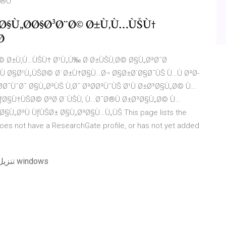
Ø®Ù
 Ø§Ù„Ø­Ø§Ø³Ø¨Ø© Ø±Ù‚Ù…ÙŠÙ†
Ø
© Ø±Ù‚Ù…ÙŠÙ† Ø¹Ù„Ù‰ Ø·Ø±ÙŠÙ‚Ø© Ø§Ù„ØªØ¯Ø
Ù Ø§Ø¹Ù„ÙŠØ© Ø¨Ø±Ù†Ø§Ù…Ø¬ Ø§Ø±Ø´Ø§Ø¯ÙŠ Ù…Ù ØªØ­
­Ø¯ÙˆØ¯ Ø§Ù„ØªÙŠ Ù‚Ø¯ ØªØ­ØªÙˆÙŠ Ø¹Ù Ø±Ø³Ø§Ù„Ø© Ù…
ƒØ§Ù†ÙŠØ© ØªØ·Ø¨ÙŠÙ‚ Ù…Ø¯Ø®Ù Ø±Ø³Ø§Ù„Ø© Ù…
Ù„ØªÙ ÙƒÙŠØ± Ø§Ù„ØªØ§Ù…Ù„ÙŠ This page lists the
 does not have a ResearchGate profile, or has not yet added
برنامج mit app invictor تنزيل مجاني على نظام التشغيل windows