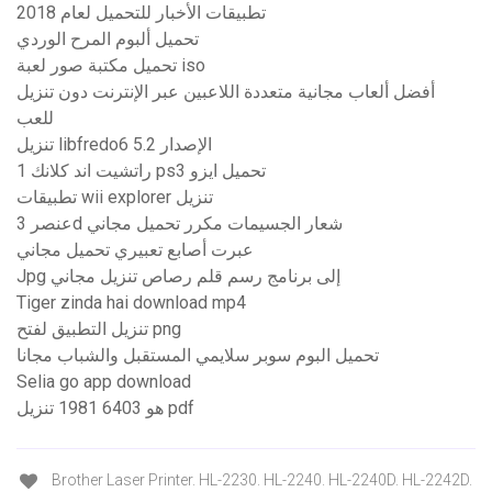
تطبيقات الأخبار للتحميل لعام 2018
تحميل ألبوم المرح الوردي
تحميل مكتبة صور لعبة iso
أفضل ألعاب مجانية متعددة اللاعبين عبر الإنترنت دون تنزيل
للعب
تنزيل libfredo6 الإصدار 5.2
راتشيت اند كلانك 1 ps3 تحميل ايزو
تطبيقات wii explorer تنزيل
عنصر 3d شعار الجسيمات مكرر تحميل مجاني
عبرت أصابع تعبيري تحميل مجاني
Jpg إلى برنامج رسم قلم رصاص تنزيل مجاني
Tiger zinda hai download mp4
تنزيل التطبيق لفتح png
تحميل البوم سوبر سلايمي المستقبل والشباب مجانا
Selia go app download
هو 6403 1981 تنزيل pdf
Brother Laser Printer. HL-2230. HL-2240. HL-2240D. HL-2242D.