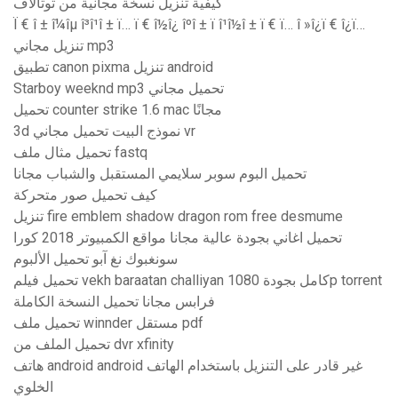
كيفية تنزيل نسخة مجانية من توتالاف
Ï € î ± î¼îµ î³î¹î ± ï… ï € î½î¿ îºî ± ï î¹î½î ± ï € ï… î »î¿ï € î¿ï…
تنزيل مجاني mp3
تطبيق canon pixma تنزيل android
Starboy weeknd mp3 تحميل مجاني
تحميل counter strike 1.6 mac مجانًا
3d نموذج البيت تحميل مجاني vr
تحميل مثال ملف fastq
تحميل البوم سوبر سلايمي المستقبل والشباب مجانا
كيف تحميل صور متحركة
تنزيل fire emblem shadow dragon rom free desmume
تحميل اغاني بجودة عالية مجانا مواقع الكمبيوتر 2018 كورا
سونغبوك نغ آبو تحميل الألبوم
تحميل فيلم vekh baraatan challiyan كامل بجودة 1080p torrent
فرابس مجانا تحميل النسخة الكاملة
تحميل ملف winnder مستقل pdf
تحميل الملف من dvr xfinity
هاتف android android غير قادر على التنزيل باستخدام الهاتف
الخلوي