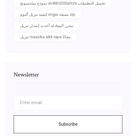
نموذج سامسونج un46h5203afxza تحميل التطبيقات
كيفية تنزيل ألبوم imgur بصيغة zip
محرر المعادلة أحدث إصدار تنزيل
تنزيل masicka sikk tape مجانًا
Newsletter
Subscribe