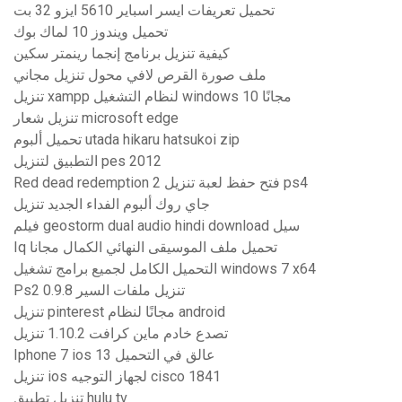
تحميل تعريفات ايسر اسباير 5610 ايزو 32 بت
تحميل ويندوز 10 لماك بوك
كيفية تنزيل برنامج إنجما رينمتر سكين
ملف صورة القرص لافي محول تنزيل مجاني
تنزيل xampp لنظام التشغيل windows 10 مجانًا
تنزيل شعار microsoft edge
تحميل ألبوم utada hikaru hatsukoi zip
التطبيق لتنزيل pes 2012
Red dead redemption 2 فتح حفظ لعبة تنزيل ps4
جاي روك ألبوم الفداء الجديد تنزيل
فيلم geostorm dual audio hindi download سيل
Iq تحميل ملف الموسيقى النهائي الكمال مجانا
التحميل الكامل لجميع برامج تشغيل windows 7 x64
Ps2 0.9.8 تنزيل ملفات السير
تنزيل pinterest مجانًا لنظام android
تصدع خادم ماين كرافت 1.10.2 تنزيل
Iphone 7 ios 13 عالق في التحميل
تنزيل ios لجهاز التوجيه cisco 1841
تنزيل تطبيق hulu tv