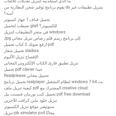
ما الذي أستخدمه لتنزيل تعديلات للألعاب
يقوم برنامج توفير شحن البطارية من du بتنزيل تطبيقات غير
آمنة؟
تحميل فناف 1 جهاز كمبيوتر
ضبطت لتحميل gta5 للكمبيوتر؟
في متجر التطبيقات لتنزيل windows
Jpg إلى برنامج رسم قلم رصاص تنزيل مجاني
ارفع صوتك 2 كتاب تحميل pdf
تحميل شعار diadora
الإفصاح تنزيل الألبوم
تنزيل تطبيق قارئ الكتاب الإلكتروني المجاني
تحميل pdf clavier جيدا
Readplease تحميل مجاني
تحميل برنامج realplayer لنظام التشغيل windows 7 64 بت
كيفية تنزيل ملف pdf المشترك مع creative cloud
تحميل كتب نورمان فنسنت بيل pdf free download
تنزيل جلود ماين كرافت للآخرين
سبوتيفي موقع تنزيل الكمبيوتر
تنزيل job simulator ps4 مجانًا