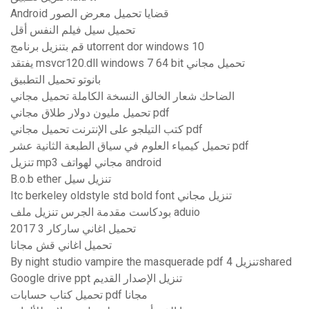
Android قضايا تحميل معرض الصور
تحميل سيل فيلم النفس أقل
قم بتنزيل برنامج utorrent dor windows 10
يفتقد msvcr120.dll windows 7 64 bit تحميل مجاني
بانوتو تحميل التطبيق
الضاحك شعار الخالق النسخة الكاملة تحميل مجاني
تحميل مليون دولار طلاق مجاني pdf
كتب التيلجو على الإنترنت تحميل مجاني pdf
تحميل كيمياء العلوم في سياق الطبعة الثانية عشر pdf
تنزيل mp3 مجاني لهواتف android
B.o.b ether تنزيل سيل
Itc berkeley oldstyle std bold font تنزيل مجاني
بودكاست مقدمة الجرس تنزيل ملف aduio
تحميل اغاني ساركار 3 2017
تحميل اغاني قش مجانا
By night studio vampire the masquerade pdf تنزيل 4shared
Google drive ppt تنزيل الإصدار القديم
تحميل كتاب حسابات pdf مجانا