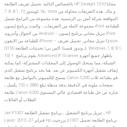
بالخصائص التالية: تحميل تعريف الطابعة HP Deskjet 1510 مجانا
لويندوز 10, 8.1, 8, 7, Xp, Vista و ماك. هذه التعريفات محاولة من
المواقعة شركة أتش بي الرسمية. هذه مجموعة من البرامج تشمل
مجموعة كاملة من التعريفات ، والمث برنامج إبسون iPrint للطباعة
من الجوال وأندرويد Android – تنزيل مجاني برنامج إبسون iPrint
للطباعة من الايفون IPhone – تنزيل مجاني. تحميل تعريف Epson
l3150 تحديثات الطابعة (لـ وندوز فيستا, اكس بي, Windows 7, 8, 8.1,
10) 1. يقوم برنامج Advanced IP Scanner بإظهار جميع أجهزة
الشبكة، مما يمنحك الوصول إلى المجلدات المشتركة، كما يمكنه
إيقاف تشغيل أجهزة الكمبيوتر عن بعد. هنا تجد برنامج تشغيل الذى
يسمح للكمبيوتر بالتواصل مع طابعة Canon S200.قم بطباعة ثلاث
صفحات ملونة في الدقيقة بدقة مذهلة تبلغ 2880 × 720 بكسل ،
طابعة Canon S200 عبارة عن حل طباعة اقتصادي عالي المستوى
للطلاب أو العائلات.
Jet P1007 تنزيل برنامج التشغيل ، برنامج تشغيل الطابعة ، HP
Laser. فبراير 27، 2013 Hp يزرجيت p1007 برنامج الطابعة تحميل