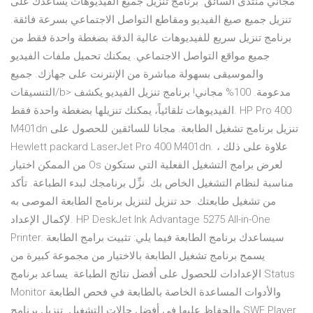
مجاني منتدى السائق. برنامج تنزيل جميع الفيديوهات يساعدك على
تنزيل جميع صيغ الفيديو ومقاطع التواصل الاجتماعي بسرعة فائقة.
برنامج تنزيل سريع للفيديوهات عالية الدقة بضغطة واحدة فقط من
جميع مواقع التواصل الاجتماعي. يمكنك تحميل ملفات الفيديو
والموسيقى بسهولة مباشرة من الإنترنت على جهازك. جميع
التنسيقات/b> مدعومة. 100% مجاني! برنامج تنزيل الفيديو يكشف
الفيديوهات تلقائياً، يمكنك تنزيلها بضغطة واحدة فقط. HP Pro 400
M401dn تنزيل برنامج تشغيل الطابعة. مجانا للسائقين للحصول على
Hewlett packard LaserJet Pro 400 M401dn. علاوة على ذلك ،
من الممكن اختيار Os لعرض برامج التشغيل الفعلية التي ستكون
مناسبة لنظام التشغيل الخاص بك. نزِّل برنامجك لبدء الطباعة. تأكد
من تشغيل طابعتك. حد تنزيل لتنزيل برنامج الطابعة الموصى به
لإكمال الإعداد. HP DeskJet Ink Advantage 5275 All-in-One
Printer. سيساعدك برنامج الطابعة فيما يلي: تثبيت برامج الطابعة
يسمح برنامج تشغيل الطابعة بالاختيار من مجموعة كبيرة من
الإعدادات للحصول على أفضل نتائج الطباعة. يساعد برنامج Status
Monitor والأدوات المساعدة الخاصة بالطابعة في فحص الطابعة
والحفاظ عليها في أفضل حالات التشغيل. تنزيل برنامج SWF Player.