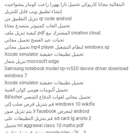
البنغالية مجانا كاريوكي تحميل تارا بهورا راعت كومار بيشواجيت
إنشاء تطبيق ويب قابل للتنزيل
تنزيل التطبيق من qr code android
تحميل العاب كمبيوتر متصدع مجانا
كيفية تنزيل ملف pdf المشترك مع creative cloud
تحيات عيد الفصح تحميل مجاني
تحميل مجاني mp4 player لنظام التشغيل windows xp
Xcode simulator تحميل تطبيقات حقيقية
تنزيل شعار microsoft edge
Samsung notebook model np-rv520 device driver download
windows 7
Xcode simulator تحميل تطبيقات حقيقية
تحميل ألبومات هومي كوان الغنية
Bã¼cher تحميل مجاني لقوات الدفاع الشعبي
قم بتنزيل قرص صلب إلى windows 10 wikifix
لا يتم تنزيل صور facebook لمعرض android
قم بتنزيل التطبيقات على sd card lg aristo 2
تحميل ml aggrawal class 10 maths pdf
يستغرق تنزيل تطبيق google play إلى الأبد