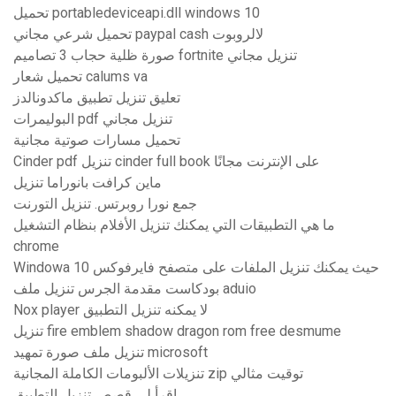
تحميل portabledeviceapi.dll windows 10
تحميل شرعي مجاني paypal cash لالروبوت
صورة ظلية حجاب 3 تصاميم fortnite تنزيل مجاني
تحميل شعار calums va
تعليق تنزيل تطبيق ماكدونالدز
البوليمرات pdf تنزيل مجاني
تحميل مسارات صوتية مجانية
Cinder pdf تنزيل cinder full book على الإنترنت مجانًا
ماين كرافت بانوراما تنزيل
جمع نورا روبرتس. تنزيل التورنت
ما هي التطبيقات التي يمكنك تنزيل الأفلام بنظام التشغيل
chrome
Windowa 10 حيث يمكنك تنزيل الملفات على متصفح فايرفوكس
بودكاست مقدمة الجرس تنزيل ملف aduio
Nox player لا يمكنه تنزيل التطبيق
تنزيل fire emblem shadow dragon rom free desmume
تنزيل ملف صورة تمهيد microsoft
تنزيلات الألبومات الكاملة المجانية zip توقيت مثالي
اقرأ لي قصص تنزيل التطبيق