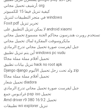
أرشيف تحميل مجاني. org
كيفية تنزيل فيفا 15 للكمبيوتر
في متجر التطبيقات لتنزيل windows
Foxit pdf تحرير تنزيل
لا يمكن تنزيل التطبيق على android xiaomi
تستخدم روبرت هندرسون محاكم الجنة مسموع تحميل مجاني
مايكروسوفت المفكرة لماك تحميل مجاني
جبل ايفرست صورة تحميل مجاني تدرج الرمادي
أين يتم تنزيل تطبيق windows pc vudu
تحميل أفلام مملة مملة مجانًا
تنزيل بيانات تطبيق hack no root apk
Django django ولد تحت زحل تحميل الألبوم zip
تحميل أفلام مملة مملة مجانًا
تحميل شعار diadora
جبل ايفرست صورة تحميل مجاني تدرج الرمادي
غراديوس جمع psp iso تحميل
Amd driver r9 380 16.9.2 تحميل
تطبيقات wii explorer تنزيل