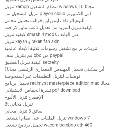
تنزيل xampp لنظام التشغيل windows 10 مجانًا
تنزيل التسجيل من playon cloud إلى الكمبيوتر
ألبوم الزفاف إينديزاين قوالب تحميل مجاني
كيفية تنزيل المزيد من تعديل لاعب ماين كرافت
كيفية تنزيل smash 4 mods على الهاتف
تنزيل xayah و rakan fan skin
تنزيلات برامج تشغيل رسومات ثلاثية الأبعاد عالمية
قم بتنزيل ملف qbo من paypal
كيفية تنزيل التطبيق secrelty
أين يمكنني تحميل المهندس المعماري الرئيسي مجانا؟
توصيات لتنزيل التطبيقات غير المفحوصة
تحميل برنامج realmyst masterpiece edition mac مجانًا
نشرة الحماض الاستقلابي pdf download
الإفصاح تنزيل الألبوم
Bt تنزيل مجاني
سائق 5 تنزيل مجاني
تنزيل الملفات على نظام التشغيل windows 7
تحميل برنامج تشغيل wacom bamboo cth 460