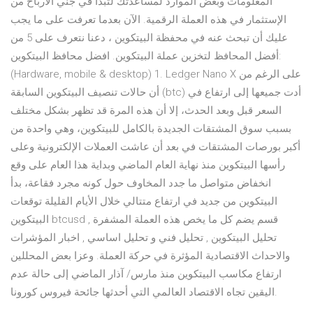
المعلومات وبعض الموارد لمساعدتك لتبدأ في جني الأرباح من
الإستثمار في هذه العملة الرقمية. الآن بعدما تعرفت على ما يجب
عليك أن تبحث عنه في محفظة البيتكوين ، دعنا نتعرف على 5 من
أفضل المحافظ لتخزين عملة البيتكوين. افضل محافظ البيتكوين:
(Hardware, mobile & desktop) 1. Ledger Nano X على الرغم من
أن حالات تنصيف البيتكوين السابقة (btc) أدت جميعها إلى ارتفاع في
السعر قبل وبعد الحدث، إلا أن هذه المرة قد تظهر بشكل مختلف
بسبب سوق المشتقات الجديدة بالكامل للبيتكوين، وهي واحدة من
أكبر بورصات المشتقات في بعد أن عاشت العملات الإلكترونية وعلى
رأسها البيتكوين منذ نهاية العام الماضي وبداية هذا العام على وقع
انخفاض متواصل ما جدد المخاوف حول كونه مجرد فقاعة، بدأ
البيتكوين من جديد في ارتفاع متتالي خلال الأيام القليلة توقعات
البيتكوين btcusd قسم يضم كل ما يخص هذه العملة المشفرة ,
تحليل البيتكوين , تحليل فني و تحليل اساسي , اخبار المؤشرات
والاحداث الاقتصادية المؤثرة في حركة العملة. وعزا بعض المحللين
ارتفاع مكاسب البيتكوين منذ مارس/ آذار الماضي إلى حالة عدم
اليقين تجاه الاقتصاد العالمي التي أحدثها جائحة فيروس كورونا.