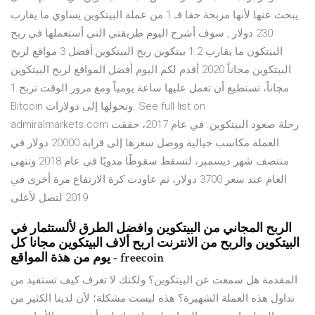
يبحث عنها لأنها مربحة حقا فـ 1 من عملة البيتكوين يساوي ما يقارب
230 دولار , سوف أشرح اليوم طريقتي التي أستعملها في ربح
البيتكون ما يقارب 1.2 بيتكوين ربح البيتكوين:أفضل 3 مواقع لربح
البيتكوين مجاناً 2020 أقدم لكم اليوم أفضل المواقع لربح البيتكوين
مجاناً، تستطيع أن تعمل عليها ساعة يومياً ومع مرور الوقت تربح 1
Bitcoin وتحولها إلى دولارات. See full list on
admiralmarkets.com رحلة صعود البيتكوين. في عام 2017، حققت
العملة مكاسب خيالية ووصل سعرها إلى قرابة 20000 دولار في
منتصف شهر ديسمبر، لتسقط سقوطًا مدويًا في عام 2018 وتنهي
العام عند سعر 3700 دولار، ثم عاودت كرة الارتفاع مرة أخرى في
2019 لتصل لأعلى
الربح المجاني من البيتكوين وافضل الطرق لألستثمار في
البيتكوين والربح من الانترنت اربح ألاف البيتكوين مجانا كل
يوم من هذة المواقع - freecoin
المقدمة هل سمعت عن البيتكوين؟ ولكنك لا تعرف كيف تستفيد من
تداول هذه العملة الشهيرة؟ هذه ليست مشكلة؛ لأن لدينا الكثير من