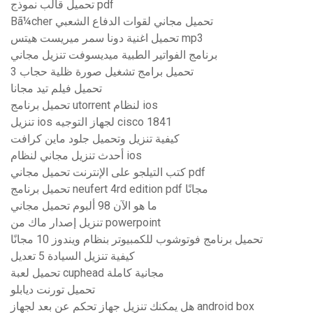
تحميل قالب نموذج pdf
Bã¼cher تحميل مجاني لقوات الدفاع الشعبي
تحميل اغنية دونا سمر ميريست هيتس mp3
برنامج الفواتير الطبية ميديسوفت تنزيل مجاني
تحميل برامج تشغيل صورة ظلية حجاب 3
تحميل فيلم تيد مجانا
تحميل برنامج utorrent لنظام ios
تنزيل ios لجهاز التوجيه cisco 1841
كيفية تنزيل وتحميل جلود ماين كرافت
أحدث تنزيل مجاني لنظام ios
كتب التيلجو على الإنترنت تحميل مجاني pdf
تحميل برنامج neufert 4rd edition pdf مجانًا
ما هو الآن 98 ألبوم تحميل مجاني
تنزيل إصدار ماك من powerpoint
تحميل برنامج فوتوشوب للكمبيوتر بنظام ويندوز 10 مجانًا
كيفية تنزيل السيادة 5 تعديل
تحميل لعبة cuphead مجانية كاملة
تحميل تورنت ديابلو
هل يمكنك تنزيل جهاز تحكم عن بعد لجهاز android box