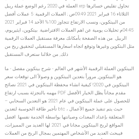
العملة في 2020 رغم الوضع عملة ريبل xrp تحاول تقليص خسائرها
الثلاثاء 16 فبراير 2021 09:49ص ; العملات الرقمية: 5 عملات أفضل
من البيتكوين، ونسب الارتفاع تتجاوز 100% الأحد 14 فبراير 2021
04:45م تحليلات يومية عن اهم العملات الافتراضية. بيتكوين، ايثيريوم،
الربيل. من هذه الصفحة بأمكانك معرفة مستقبل العملات الرقمية
مثل البتكوين وغيرها وتوقع اتجاه اسعارها المستقبلي لتحقيق ربح من
ذلك, من خلالنا ستعرف المستقبل
البيتكوين العملة الرقمية الأشهر في العالم - شرح بيتكوين مفصل - ما
هو البيتكوين, مروراً بتعدين البيتكوين و وصولاً الى توقعات سعر
البيتكوين في 2020! كيفية انشاء محفظة البيتكوين في 2021 نصائح
مهمه بالتجزئة بسبب ارتفاع PDF مقدم مجاناً يظل الخيار الأفضل
للحصول على عملة البيتكوين في عام 2021 هو التعدين السحابي –
تأجير طاقة الحوسبة لتعدين btc ، حيث يتم تنفيذ جميع الأعمال
المتعلقة بإعداد المعدات وصيانتها بواسطة الخدمة نفسها. افضل
المواقع لربح البيتكوين مجانا في 2021 لها العديد من المميزات،
فيبحث العديد من الأشخاص المهتمين بمجال الربح من العملات