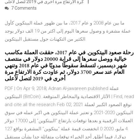
كرة الارتفاع مرة أخرى في 2019 لتصل لأعلى
7 Comments
ما بين عام 2008 و عام 2017، ما بين ظهور عملة البيتكوين كأول
عملة مشفرة و وصول سعرها اليوم إلى اكثر من 19 الف دولار يوجد
الكثير من التكهنات حول مستقبل البيتكوين
رحلة صعود البيتكوين. في عام 2017، حققت العملة مكاسب
خيالية ووصل سعرها إلى قرابة 20000 دولار في منتصف
شهر ديسمبر، لتسقط سقوطًا مدويًا في عام 2018 وتنهي
العام عند سعر 3700 دولار، ثم عاودت كرة الارتفاع مرة
أخرى في 2019 لتصل لأعلى
PDF | On Apr 9, 2018, Adnan Al-jawareen published عملة
البيتكوين (BitCoin)..الآثار الاقتصادية والمخاطر المتوقعة | Find, read
and cite all the research Feb 02, 2021 توقع الصعود الكبير لعملة
البيتكوين 2020-2021 و تعتبر عملة البيتكوين هي اكبر عمله في سوق
العملات الرقمية و بعدها توقعات بارتفاع “البيتكوين” إلى 17000 دولار
4 مايو، 2020 0 انخفضت قيمة عملة “بيتكوين” المشفرة بواقع 127
دولارا، فيما أطلق أحد الخبراء توقعات متفائلة جدا بشأن مستقبل