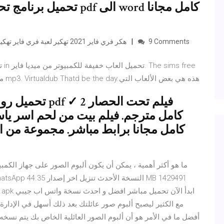
9 Comments
هكر فري فاير 2021 تهكير لعبة فري فاير تهكير فري فاير تهكير فري فاير جواهر تهكير جواهر فري فاير
play مهكرة آخر اصدار للايفون. لعبة السلم اغاني اثيوبية mp3. Virtualdub Thatd be the day.هذه هي بعض الألعاب التي
تحميل روايات م
كامل مترجم. فيلم بيت من لحم اسر يا
ما هو أكثر أهمية ، يمكن أن يكون ألبوم الصور على جهاز الكم
أفضل ما في الأمر هو أن ألبوم الصور العائلية الخاص بك يتم نسخه 