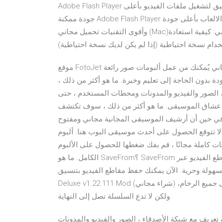
Adobe Flash Player اخر و احدث اصدار 2020 تحميل مباشر للكمبيوتر شرح أفضل تطبيق لتشغيل ملفات الفيديو بأعلى
جودة ممكنة Adobe Flash Player للكمبيوتر من ادوبي التطبيق الأروع في تشغيل ملفات الفيديو و الالعاب بأعلى جودة
وأقوى التقنيات تحميل مجاني (Mac)آمن و نظيف 100% تحميل مجاني * آمن & نظيف 100% الجزء الثاني: كيفية استعادة
دام نسخة احتياطية (إذا لم يكن لديك نسخة احتياطية)
موقع FotoJet هو عبارة عن صانع ألبومات يعمل من خلال المُتصفح بشكل مجاني يُمكنك من عمل ألبومات صور رائعة
ة بدون الحاجة إلى تعليم وخبرة. ما هو أكثر من ذلك ،
 الصور والفيديو والمدونات ومحطات المستخدم ، حتى
ن عشاق الموسيقى. ما هو أكثر من ذلك ، سوف تكتشف
 في حين أن أرشيف الموسيقى المجانية مجاني ومفتوح
ا تتوقع الحصول على أحدث موسيقى البوب هنا. ألبوم
ات كاملة مجانًا ، قم بفك ضغطها للحصول على الألبوم
الكامل. ما هو SaveFrom؟ SaveFrom هو أقدم وأشهر برنامج لتحميل الفيديو والذي يتيح لك تنزيل مقاطع الفيديو عبر
 وحرية. الآن يمكنك حفظ مقاطع الفيديو بتنسيق MP4 وتنسيقات أخرى بنقرة واحدة. وصف ل Zumbla
Deluxe v1.22.111 Mod (شراء مجاني) هذه اللعبة هي لعبة ألغاز جديدة ومدهشة! هدفك هو القضاء على جميع الرخام،
ولكن لا تدع السلسلة تصل إلى النهاية.
تعريف مع شبكة الأصدقاء ، الصور والفيديو والمدونات