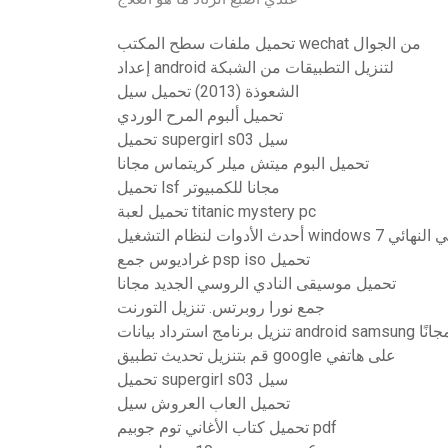
تحميل ملفات سطح المكتب wechat من الجوال
إعداد android لتنزيل التطبيقات من الشبكة
الشعوذة (2013) تحميل سيل
تحميل ألبوم المرح الوردي
تحميل supergirl s03 سيل
تحميل البوم ميتش ميلر كريتماس مجانا
تحميل lsf مجانا للكمبيوتر
تحميل لعبة titanic mystery pc
 للتنزيل المجاني النهائي
غراديوس جمع psp iso تحميل
تحميل موسيقى النادي الروسي الجديد مجانا
جمع نورا روبرتس. تنزيل التورنت
رنامج استرداد بيانات android samsung مجانًا
قم بتنزيل تحديث تطبيق google على هاتفي
تحميل supergirl s03 سيل
تحميل العاب العروش سيل
تحميل كتاب الأغاني توم جوبيم pdf