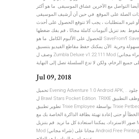
ضا التواصل مع الآخرين عشاق الموسيقى. ما هو أكثر
ات الصلة على الموقع. في حين أن أرشيف الموسيقى
 غيره المتطلبات ، يجب ألا تتوقع الحصول على أحدث
وط. بعد تنزيل ألبومات كاملة مجانًا ، قم بفك ضغطها
للحصول على الألبوم الكامل. ما هو SaveFrom؟ SaveFrom هو أقدم وأشهر برنامج لتحميل الفيديو والذي يتيح لك تنزيل
ية. الآن يمكنك حفظ مقاطع الفيديو بتنسيق MP4 وتنسيقات أخرى بنقرة واحدة.
وصف ل Zumbla Deluxe v1.22.111 Mod (شراء مجاني) هذه اللعبة هي لعبة ألغاز جديدة ومدهشة! هدفك هو القضاء
Jul 09, 2018
تحميل Evening Adventure 1.0 Android APK, .. من خلال هذا التطبيق، يمكنك الحصول على بشرتك في جلود Brawlers
ل Brawl Stars Pocket Edition. TRIXIE الموظف التطبيق V1.1 وزارة الدفاع (شراء مجاني) APK تحميل مجاني. تم
تطوير تطبيق Trixie Employee بواسطة Trixie Petbedarf GmbH Co KG.. لا تقلق، يمكننا مساعدتك في أي وقت وفي
طأ أو حتى إعادة تهيئة بطاقة الذاكرة الخاصة بك مع
صور الاسترداد، يمكننا استعادة كل ما تريد. قم بتنزيل Magic Piano Tiles 3 Remake: Play 1K + Songs Freely V1.9
Mod (شراء مجاني) مجانا على Android.Free Printing.. إسأل طبيب الآن. نسبة الرضا 98.9%. إسأل الخبير. طبيب
عندي اصبع الزناد ما هو العلاج