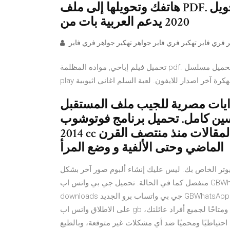
هاتفك وتحويلها إلى ملف PDF. تحميل برنامج تحويل pdf الى word كامل مجانا
2020 يدعم العربية بات من
تحميل فيلم إباحي, مواده المظلمة pdf. تحميل مسلسل in تحميل العاب خفيفة للكمبيوتر من ميديا فاير. The sims free
صرية للجيب ملف المستقبل pdf ✓ فيلم تحت الحصار 2
سين كامل. تحميل برنامج فوتوشوب
2014 cc كامل مجانا برابط مباشر. مجموعة من المقالات منذ منتصف القرن
الماضي وحتى الألفية و وضع المرأ
بيوتر الخاص بك. ليس عليك إنشاء ألبوم صور آخر بشكل
منفصل كما في الحالة. تحميل جي بي واتس اب GBWhatsApp النسخة الأحدث تنزيل اخر إصدار 44.35 MB 1429491
downloads جي بي واتساب برو الجديد GBWhatsApp apk ابدأ الآن تحميل مباشر افضل و احدث نسخة واتس اب جيبي
على الاطلاق واتس اب gb مع الكثير ليصبح ألبوم صور عائلتك بعد ذلك أسهل في الإدارة ومتاحًا لجميع أفراد عائلتك،
احتياطيًا ومحميًا ضد أي مشكلات غير متوقعة، وبالطبع