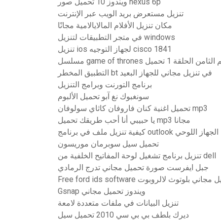
ويندوز 10 تحميل صور nexus 6p
تنزيل مستعرض بريد الويب عبر الإنترنت
مكان تنزيل الأفلام المالايالامية مجانًا
في متجر التطبيقات لتنزيل windows
تنزيل ios لجهاز التوجيه cisco 1841
التطبيق المخطر bt في تنزيل مجاني للجهاز البعيد
برنامج التورنت وبرامج التنزيل
سونغبوك نغ آبو تحميل الألبوم
تحميل اغنية كنان فاروفان كاثاي سولوفان mp3
يا حبيبي أنا أحب طريقك تحميل mp3 مجانا
يل ملف في برنامج outlook من الجهاز اللوحي
تحميل سيل سوبرمان موريسون
تنزيل برنامج تشغيل لوحة المفاتيح الخلفية من dell
جبل ايفرست صورة تحميل مجاني تدرج الرمادي
Free ford ids s تحميل مجاني بلوتوث لالروبوت
Gsnap ويندوز تحميل مجاني
تنزيل البيانات في ملفات متعددة لامعة
ديرك بلطف بي بي سي 2010 تحميل سيل