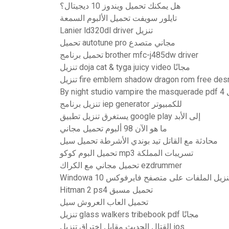
هل يمكنك تحميل ويندوز 10 ديجيتال؟
تايلور سويفت تحميل الألبوم السمعة
Lanier ld320dl driver تنزيل
تحميل autotune pro مجاني متصدع
تحميل برنامج brother mfc-j485dw driver
تنزيل doja cat & tyga juicy video مجانًا
fire emblem shadow dragon rom free desmume
تنزيل برنامج iep generator للكمبيوتر
يستغرق تنزيل تطبيق google play إلى الأبد
ما هو الآن 98 ألبوم تحميل مجاني
محادثة مع القاتل تيد بوندي الأشرطة تحميل سيل
تحميل البوم كوكو mp3 تسريبات المملكة
تحميل مجاني مع الكراك ezdrummer
 يمكنك تنزيل الملفات على متصفح فايرفوكس
Hitman 2 ps4 تحميل مسبق
تحميل العاب العروش سيل
تنزيل glass walkers tribebook pdf مجانًا
القتال الحديث مقابل اختراق تنزيل ios