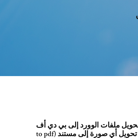
يل ملفات الوورد إلى بي دي أف (Word
to pdf) بسهولة تحويل أي صورة إلى مستند PDF أو تحديد صور من ألبوم