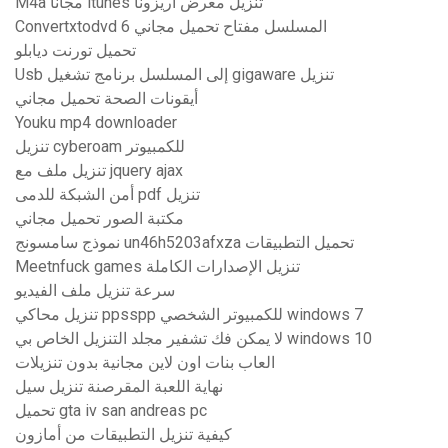
M4a مجانا itunes تنزيل معرض أريزونا
Convertxtodvd 6 المسلسل مفتاح تحميل مجاني
تحميل تورنت ديابلو
Usb إلى المسلسل برنامج تشغيل gigaware تنزيل
أيقونات الصحة تحميل مجاني
Youku mp4 downloader
تنزيل cyberoam للكمبيوتر
تنزيل ملف مع jquery ajax
أمن الشبكة للدمى pdf تنزيل
مكتبة الصور تحميل مجاني
نموذج سامسونج un46h5203afxza تحميل التطبيقات
Meetnfuck games تنزيل الإصدارات الكاملة
سرعة تنزيل ملف الفيديو
تنزيل محاكي ppsspp للكمبيوتر الشخصي windows 7
لا يمكن فك تشفير مجلد التنزيل الخاص بي windows 10
العاب بنات اون لاين مجانية بدون تنزيلات
نهاية اللعبة المقرصنة تنزيل سيل
تحميل gta iv san andreas pc
كيفية تنزيل التطبيقات من أمازون