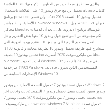
الفلاشة USB، والذي سنتطرق فيه للعديد من العناوين، اذكر منها:
تحميل برنامج حرق ويندوز 10 على الفلاشة باستعمال ultraiso كامل،
برنامج poweriso ولن ننسى rufus 2018 تحميل ويندوز 10 النسخة
الأصلية برابط مباشر Download Windows… فبراير 21, 2021 تحميل
محاكي bluestacks بلوستاك برنامج الاندرويد على… بعد أن قدمنا
لكم مجموعة من المواضيع حول ويندوز 10 منها بعض التقارير و هل
بالفعل يستحق الترقية الى ويندوز 10 ، نتقدم بهذه التدوينة التي
سنشرح فيها طريقة تحميل ويندوز 10 بطريقة مجانية و قانونية 100%
تحميل ويندوز 10 بصيغة iso مجانا من مايكروسوفت 2020 أصدرت
Microsoft أحدث تحديث Windows 10 t فى مايو 2019 (الإصدار
1903) عبر خدمة Windows Update للمستخدمين الذين يديرون
الإصدارات السابقة من Windows 10.
تحميل نسخة ويندوز 7 تحميل النسخة الاصلية من ويندوز Windows 7
ويندوز سفن ألتميت مفعل تحميل ويندوز 7 التيميت 32بت و64بت اخر
تحديث تحميل ويندوز 7 من مايكروسوفت 2019 تحميل ويندوز 7 iso
من مايكروسوفت download windows 7 64 bit iso تحميل نسخة