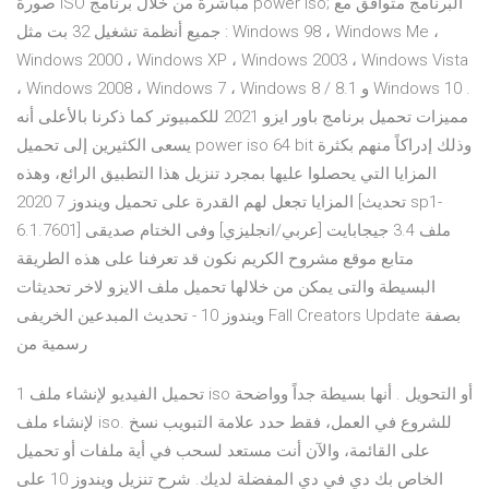
صورة ISO مباشرة من خلال برنامج power iso; البرنامج متوافق مع
جميع أنظمة تشغيل 32 بت مثل : Windows 98 ، Windows Me ،
Windows 2000 ، Windows XP ، Windows 2003 ، Windows Vista
، Windows 2008 ، Windows 7 ، Windows 8 / 8.1 و Windows 10 .
مميزات تحميل برنامج باور ايزو 2021 للكمبيوتر كما ذكرنا بالأعلى أنه
يسعى الكثيرين إلى تحميل power iso 64 bit وذلك إدراكاً منهم بكثرة
المزايا التي يحصلوا عليها بمجرد تنزيل هذا التطبيق الرائع، وهذه
المزايا تجعل لهم القدرة على تحميل ويندوز 7 2020 [تحديث sp1-
6.1.7601] ملف 3.4 جيجابايت [عربي/انجليزي] وفى الختام صديقى
متابع موقع مشروح الكريم نكون قد تعرفنا على هذه الطريقة
البسيطة والتى يمكن من خلالها تحميل ملف الايزو لاخر تحديثات
ويندوز 10 - تحديث المبدعين الخريفى Fall Creators Update بصفة
رسمية من
1 تحميل الفيديو لإنشاء ملف iso أو التحويل . أنها بسيطة جداً وواضحة
لإنشاء ملف iso. للشروع في العمل، فقط حدد علامة التبويب نسخ
على القائمة، والآن أنت مستعد لسحب في أية ملفات أو تحميل
الخاص بك دي في دي المفضلة لديك. شرح تنزيل ويندوز 10 على