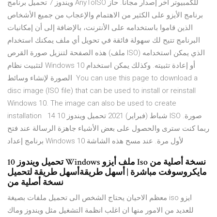
ويندوز 7 تحميل برنامج AnyToISO للكمبيوتر أخر إصدار مجانا. حاز
برنامج الأيزو على الكثير من الاهتمام والإعجاب من جميع الأشخاص
الذين قاموا باستخدامه على الأنترنت، بالإضافة إلى أن إمكانيات
البرنامج تتيح لك سهولة فائقة في تحويل أي ملف يمكنك استخدام
هذه الصفحة لتنزيل صورة القرص (ملف ISO) الذي يمكن استخدامه
لتثبيت نظام Windows 10 أو إعادة تثبيته. وكذلك يمكن استخدام
الصورة لإنشاء وسائط You can use this page to download a
disc image (ISO file) that can be used to install or reinstall
Windows 10. The image can also be used to create
installation 14 شباط (فبراير) 2021 تحميل ويندوز 10 ISO صورة.
ربما كنت سترى والحصول على بعض الأشياء جاهزة الرسالة عند فتح
برنامج إعداد Windows 10 لأول مرة. عند مسح هذه الشاشة
تحميل ويندوز 10 Windows ملف أيزو Iso نسخة أصلية من
مايكروسوفت مباشرة | أسهل طريقةأسهل طريقة لتحميل
نسخة أصلية من
معظم الاحيان يحتاج الشخص الى تحميل ملفات بصيغة iso ايزو
للعديد من الامور منها ان اغلب انظمة التشغيل مثل ويندوز وماك