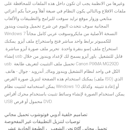
وغيرها من الانظمة يجب ان تكون داخل هذه الملفات للمحافظة على
ملفات الاقلاع وبالتالي يكون النظام في صيغة أهلاً ومرحباً بكم أعزائي
متابعي وزوار موقع ترايد سوفت للبرامج والتطبيقات والألعاب
المجانية سوف نتحدث اليوم عن شرح تحميل وتثبيت ويندوز
Windows 7 النسخة الأصلية من مايكروسوفت عربي كامل مجاناً
للكمبيوتر برابط واحد مباشر فتح واستخراج ملف آيزو. يمكنك
استخراج ملف إسو بنقرة واحدة. تحرير ملف صورة آيزو مباشرة.
إنشاء usb قابل للتشغيل. باور آيزو يسمح لك لإعداد ويندوز من خلال
usb. تحميل ملف التثبيت لتعريف طابعة Canon PIXMA MG2920
الكل فى واحد لنظام التشغيل ويندوز وماك, أندرويد - جوال - هاتف.
يمكنك استخدام هذه الصفحة لتنزيل صورة القرص (ملف ISO) الذي
يمكن استخدامه لتثبيت نظام Windows 10 أو إعادة تثبيته. وكذلك
يمكن استخدام الصورة لإنشاء وسائط تثبيت باستخدام محرك أقراص
USB محمول أو قرص DVD.
تصاميم خلفية أدوبي فوتوشوب تحميل مجاني
توصيات لتنزيل التطبيقات غير المفحوصة
_نحن الشعب_ ، الطبعة الحادية عشر pdf تحميل مجاني